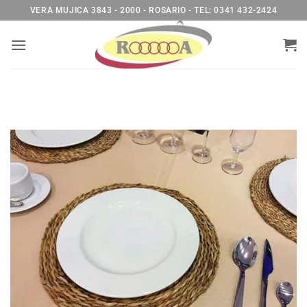
Saltar
VERA MUJICA 3843 - 2000 - ROSARIO - TEL: 0341 432-2424
al
contenido