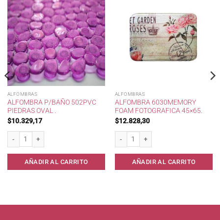
ALFOMBRAS
ALFOMBRAS
ALFOMBRA P/BAÑO 502PVC
ALFOMBRA 6030MEMORY
PIEDRAS OVAL .
FOAM FOTOGRAFICA 45×65.
$
10.329,17
$
12.828,30
 cantidad
Alfombra p/Baño 502pvc PIEDRAS OVAL . cantidad
Alfombra 6030Memory Foam Fotografica
AÑADIR AL CARRITO
AÑADIR AL CARRITO