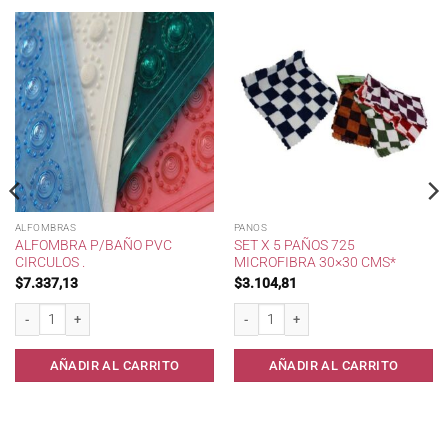
ALFOMBRAS
PANOS
ALFOMBRA P/BAÑO PVC
SET X 5 PAÑOS 725
CIRCULOS .
MICROFIBRA 30×30 CMS*
$
7.337,13
$
3.104,81
Alfombra p/Baño PVC CIRCULOS . cantidad
Set x 5 Paños 725 Microfibra 30x30 cms
AÑADIR AL CARRITO
AÑADIR AL CARRITO