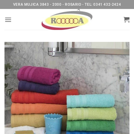
Saltar
VERA MUJICA 3843 - 2000 - ROSARIO - TEL: 0341 432-2424
al
contenido