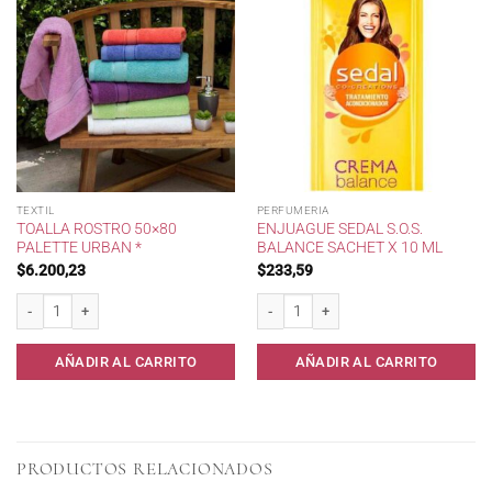
TEXTIL
PERFUMERIA
TOALLA ROSTRO 50×80
ENJUAGUE SEDAL S.O.S.
PALETTE URBAN *
BALANCE SACHET X 10 ML
$
6.200,23
$
233,59
Toalla rostro 50x80 Palette Urban * cantidad
Enjuague Sedal s.o.s. balance sachet x 
AÑADIR AL CARRITO
AÑADIR AL CARRITO
PRODUCTOS RELACIONADOS