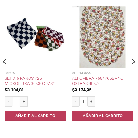
PANOS
ALFOMBRAS
SET X 5 PAÑOS 725
ALFOMBRA 758/765BAÑO
MICROFIBRA 30×30 CMS*
OSTRAS 40×70
$
3.104,81
$
9.124,95
ast.40x60* cantidad
Set x 5 Paños 725 Microfibra 30x30 cms* cantidad
Alfombra 758/765Baño Ostras 40x70 ca
AÑADIR AL CARRITO
AÑADIR AL CARRITO