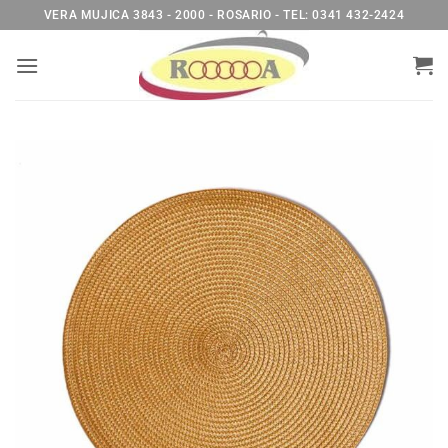
Saltar
VERA MUJICA 3843 - 2000 - ROSARIO - TEL: 0341 432-2424
al
contenido