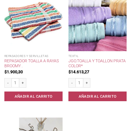
REPASADORES Y SERVILLETAS
TEXTIL
REPASADOR TOALLA A RAYAS
JGO.TOALLA Y TOALLON PRATA
BROOMY .
COLOR*
$
1.900,30
$
14.613,27
Repasador Toalla a Rayas Broomy . cantidad
Jgo.Toalla y Toallon Prata Color* cantid
AÑADIR AL CARRITO
AÑADIR AL CARRITO