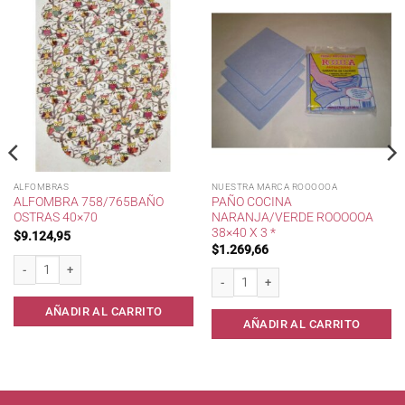
ALFOMBRAS
NUESTRA MARCA ROOOOOA
ALFOMBRA 758/765BAÑO
PAÑO COCINA
OSTRAS 40×70
NARANJA/VERDE ROOOOOA
38×40 X 3 *
$
9.124,95
$
1.269,66
49 xcaja022 cantidad
Alfombra 758/765Baño Ostras 40x70 cantidad
Paño Cocina Naranja/Verde RoooooA 38
AÑADIR AL CARRITO
AÑADIR AL CARRITO