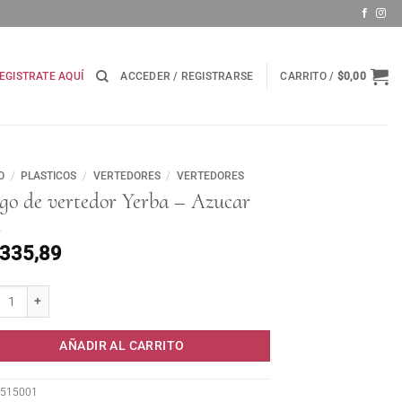
EGISTRATE AQUÍ
ACCEDER / REGISTRARSE
CARRITO /
$
0,00
O
/
PLASTICOS
/
VERTEDORES
/
VERTEDORES
go de vertedor Yerba – Azucar
.335,89
 de vertedor Yerba - Azucar cantidad
AÑADIR AL CARRITO
515001