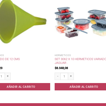
DOS
HERMETICOS
SET 3062 X 10 HERMETICOS VARIAD
DO DE 12 CMS
JAGUAR .
23
$
8.348,08
o de 12 cms cantidad
Set 3062 x 10 Hermeticos Variados Jagua
AÑADIR AL CARRITO
AÑADIR AL CARRITO