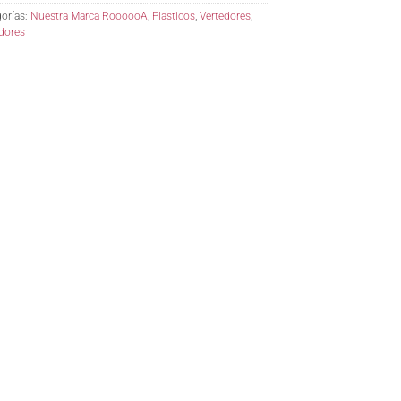
orías:
Nuestra Marca RoooooA
,
Plasticos
,
Vertedores
,
dores