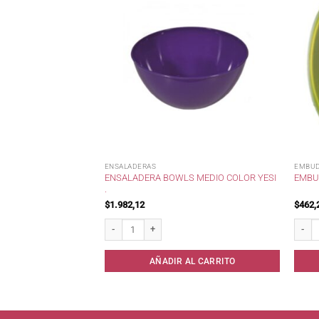
ENSALADERAS
EMBU
ENSALADERA BOWLS MEDIO COLOR YESI
LAST .
EMBU
.
$
1.982,12
$
462,
. cantidad
Ensaladera Bowls Medio Color Yesi . cantidad
Embud
AL CARRITO
AÑADIR AL CARRITO