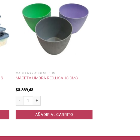
MACETAS Y ACCESORIOS
OS
MACETA UMBRA RED.LISA 18 CMS .
$
3.339,43
r . cantidad
Maceta Umbra Red.Lisa 18 cms . cantidad
AÑADIR AL CARRITO