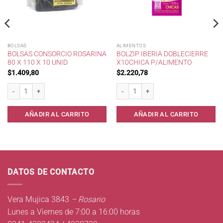
BOLSAS
ALIMENTOS
BOLSAS CONSORCIO ROSARINA
BOLZIP IBERIA DOBLECIERRE
80 X 110 X 10 UNID
X10CHICA P/ALIMENTO
$
1.409,80
$
2.220,78
10 cantidad
Bolsas consorcio Rosarina 80 x 110 x 10 unid cantidad
Bolzip IBERIA DobleCierre x10Chica p/A
AÑADIR AL CARRITO
AÑADIR AL CARRITO
DATOS DE CONTACTO
Vera Mujica 3843
– Rosario
Lunes a Viernes de 7:00 a 16:00 horas