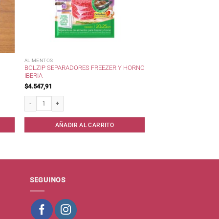
ALIMENTOS
BOLZIP SEPARADORES FREEZER Y HORNO
IBERIA
$
4.547,91
iuso* cantidad
Bolzip Separadores Freezer y Horno Iberia cantidad
AÑADIR AL CARRITO
SEGUINOS