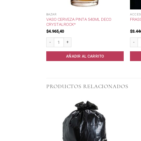
BAZAR
ACCES
VASO CERVEZA PINTA 540ML DECO
FRASC
CRYSTALROCK*
$
4.965,40
$
3.44
Vaso Cerveza PINTA 540ml Deco CrystalRock* cantidad
Frasco
AÑADIR AL CARRITO
PRODUCTOS RELACIONADOS