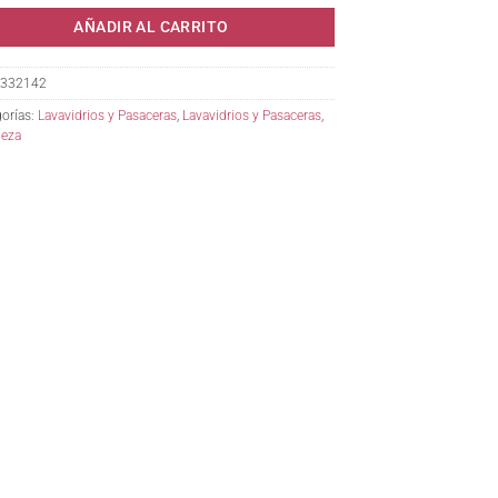
AÑADIR AL CARRITO
332142
orías:
Lavavidrios y Pasaceras
,
Lavavidrios y Pasaceras
,
ieza