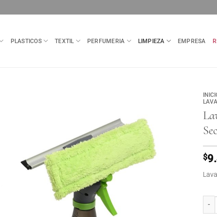
PLASTICOS
TEXTIL
PERFUMERIA
LIMPIEZA
EMPRESA
R
INICI
LAVA
Lav
Se
$
9
Lava
Lavav