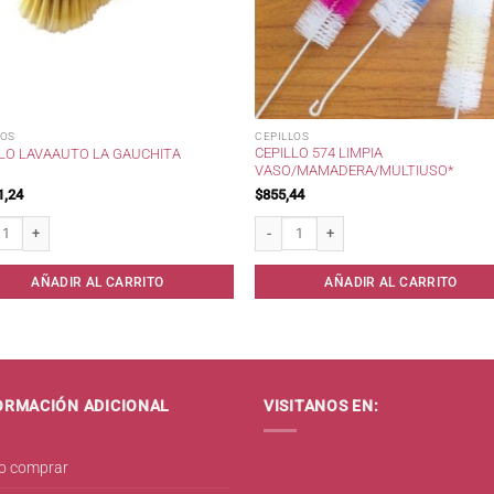
LOS
CEPILLOS
CEPILLO 574 LIMPIA
LLO LAVAAUTO LA GAUCHITA
VASO/MAMADERA/MULTIUSO*
1,24
$
855,44
o lavaauto La Gauchita cantidad
Cepillo 574 Limpia Vaso/Mamadera/Mult
AÑADIR AL CARRITO
AÑADIR AL CARRITO
ORMACIÓN ADICIONAL
VISITANOS EN:
 comprar