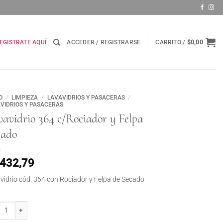
EGISTRATE AQUÍ
ACCEDER / REGISTRARSE
CARRITO /
$
0,00
O
/
LIMPIEZA
/
LAVAVIDRIOS Y PASACERAS
/
VIDRIOS Y PASACERAS
avidrio 364 c/Rociador y Felpa
cado
.432,79
vidrio cód. 364 con Rociador y Felpa de Secado
idrio 364 c/Rociador y Felpa Secado cantidad