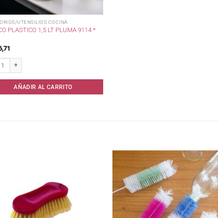
ORIOS/UTENSILIOS COCINA
O PLASTICO 1,5 LT PLUMA 9114 *
6,71
 Plastico 1,5 lt Pluma 9114 * cantidad
AÑADIR AL CARRITO