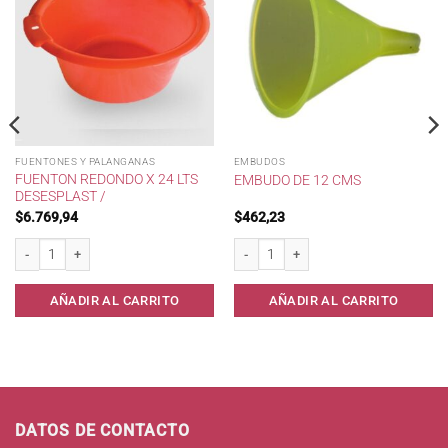
FUENTONES Y PALANGANAS
EMBUDOS
FUENTON REDONDO X 24 LTS
EMBUDO DE 12 CMS
DESESPLAST /
$
6.769,94
$
462,23
 cantidad
Fuenton Redondo x 24 lts Desesplast / cantidad
Embudo de 12 cms cantidad
AÑADIR AL CARRITO
AÑADIR AL CARRITO
DATOS DE CONTACTO