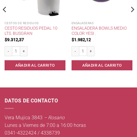
CESTOS DE RESIDUOS
ENSALADERAS
CESTO RESIDUOS PEDAL 10
ENSALADERA BOWLS MEDIO
LTS. BUSGRAN
COLOR YESI .
$
9.312,37
$
1.982,12
last * cantidad
Cesto Residuos Pedal 10 lts. Busgran cantidad
Ensaladera Bowls Medio Color Yesi . ca
AÑADIR AL CARRITO
AÑADIR AL CARRITO
DATOS DE CONTACTO
Vera Mujica 3843
– Rosario
Lunes a Viernes de 7:00 a 16:00 horas
0341-4322424 / 4338739