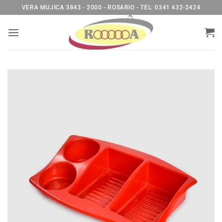
Saltar
VERA MUJICA 3843 - 2000 - ROSARIO - TEL: 0341 432-2424
al
contenido