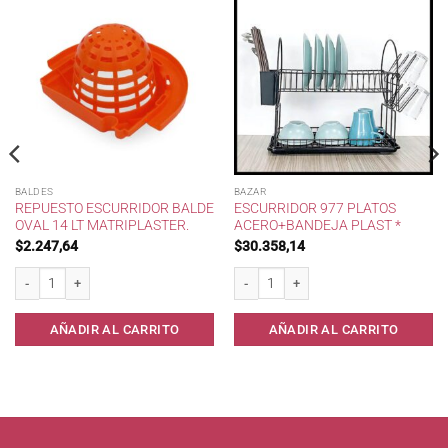
BALDES
BAZAR
REPUESTO ESCURRIDOR BALDE
ESCURRIDOR 977 PLATOS
OVAL 14 LT MATRIPLASTER.
ACERO+BANDEJA PLAST *
$
2.247,64
$
30.358,14
 cantidad
Repuesto Escurridor Balde Oval 14 lt Matriplaster. cantidad
Escurridor 977 Platos Acero+Bandeja Pl
AÑADIR AL CARRITO
AÑADIR AL CARRITO