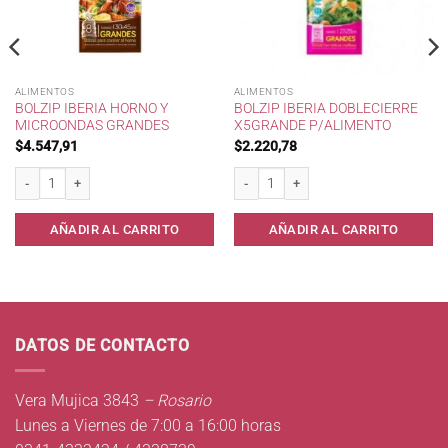
ALIMENTOS
ALIMENTOS
BOLZIP IBERIA HORNO Y
BOLZIP IBERIA DOBLECIERRE
MICROONDAS GRANDES
X5GRANDE P/ALIMENTO
$
4.547,91
$
2.220,78
10 cantidad
Bolzip Iberia Horno y Microondas Grandes cantidad
Bolzip IBERIA DobleCierre x5Grande p/A
AÑADIR AL CARRITO
AÑADIR AL CARRITO
DATOS DE CONTACTO
Vera Mujica 3843
– Rosario
Lunes a Viernes de 7:00 a 16:00 horas