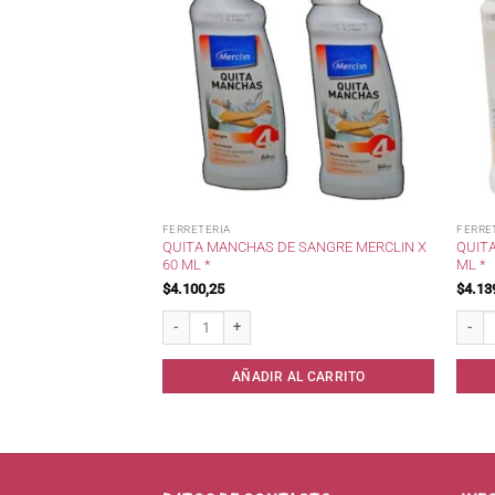
FERRETERIA
FERRE
QUITA MANCHAS DE SANGRE MERCLIN X
QUIT
TA
60 ML *
ML *
$
4.100,25
$
4.13
ntidad
Quita Manchas de Sangre Merclin x 60 ml * cantidad
Quitam
AL CARRITO
AÑADIR AL CARRITO