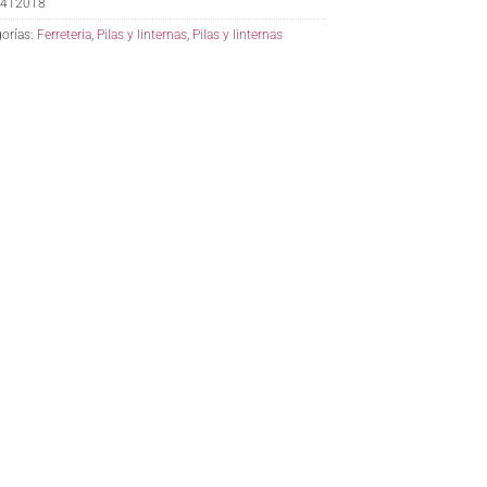
412018
orías:
Ferreteria
,
Pilas y linternas
,
Pilas y linternas