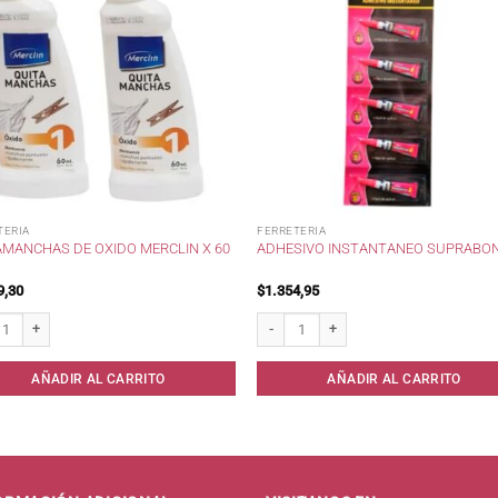
TERIA
FERRETERIA
AMANCHAS DE OXIDO MERCLIN X 60
ADHESIVO INSTANTANEO SUPRABO
9,30
$
1.354,95
anchas de oxido Merclin x 60 ml * cantidad
Adhesivo instantaneo Suprabond cantid
AÑADIR AL CARRITO
AÑADIR AL CARRITO