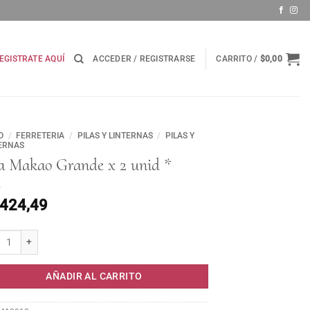
EGISTRATE AQUÍ
ACCEDER / REGISTRARSE
CARRITO /
$
0,00
O
/
FERRETERIA
/
PILAS Y LINTERNAS
/
PILAS Y
ERNAS
la Makao Grande x 2 unid *
.424,49
Makao Grande x 2 unid * cantidad
AÑADIR AL CARRITO