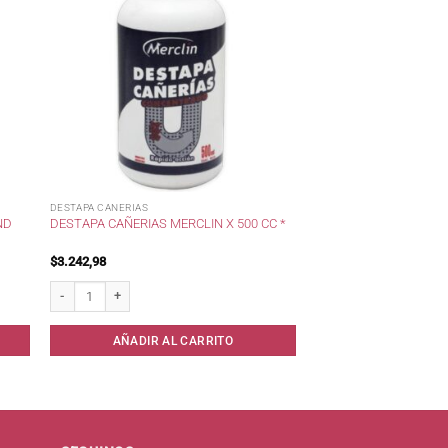
DESTAPA CANERIAS
ND
DESTAPA CAÑERIAS MERCLIN X 500 CC *
$
3.242,98
ad
Destapa cañerias Merclin x 500 cc * cantidad
AÑADIR AL CARRITO