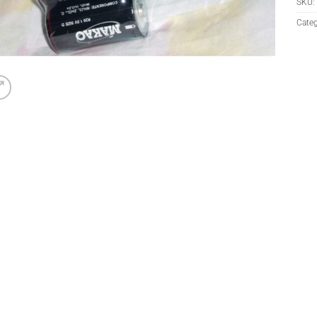
SKU:
Categ