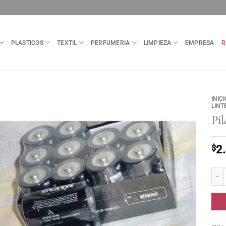
PLASTICOS
TEXTIL
PERFUMERIA
LIMPIEZA
EMPRESA
R
INICI
LINT
Pi
$
2
Pila 