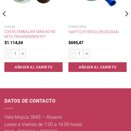
CINTAS
FERRETERIA
CINTA EMBALAR MAKAO 40
SAPITO P/RIEGO BUSGRAN
MTS TRANSPARENTE*
$
1.114,34
$
695,47
h. cantidad
Cinta Embalar Makao 40 mts Transparente* cantidad
Sapito p/Riego Busgran cantidad
AÑADIR AL CARRITO
AÑADIR AL CARRITO
DATOS DE CONTACTO
Vera Mujica 3843
– Rosario
Lunes a Viernes de 7:00 a 16:00 horas