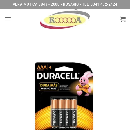
Saltar
VERA MUJICA 3843 - 2000 - ROSARIO - TEL: 0341 432-2424
al
contenido