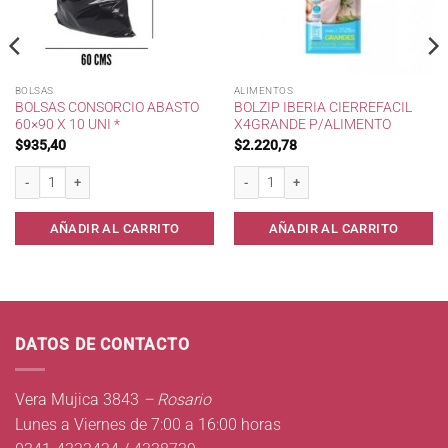
BOLSAS
ALIMENTOS
BOLSAS CONSORCIO ABASTO
BOLZIP IBERIA CIERREFACIL
60×90 X 10 UNI *
X4GRANDE P/ALIMENTO
$
935,40
$
2.220,78
Bolsas Consorcio Abasto 60x90 x 10 uni * cantidad
Bolzip IBERIA CierreFacil x4Grande p/A
AÑADIR AL CARRITO
AÑADIR AL CARRITO
DATOS DE CONTACTO
Vera Mujica 3843
– Rosario
Lunes a Viernes de 7:00 a 16:00 horas