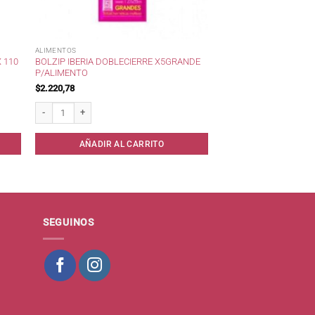
ALIMENTOS
BOLZIP IBERIA DOBLECIERRE X5GRANDE
 110
P/ALIMENTO
$
2.220,78
tidad
Bolzip IBERIA DobleCierre x5Grande p/Alimento cantidad
AÑADIR AL CARRITO
SEGUINOS