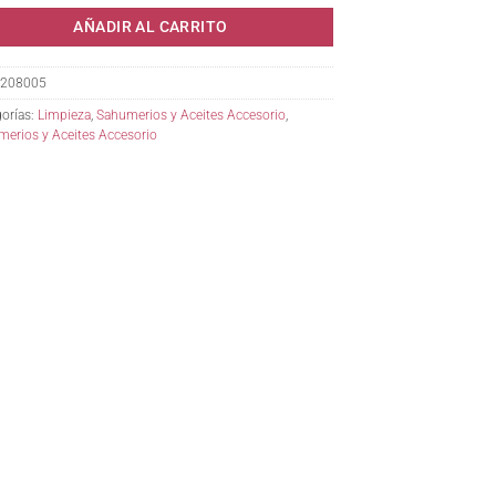
AÑADIR AL CARRITO
208005
orías:
Limpieza
,
Sahumerios y Aceites Accesorio
,
erios y Aceites Accesorio