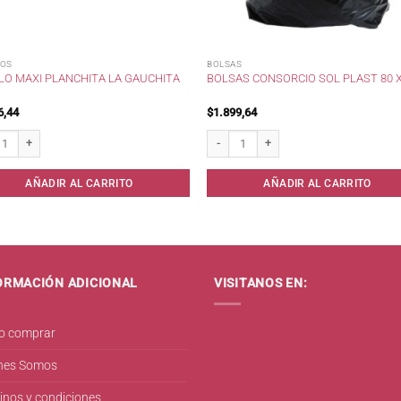
LOS
BOLSAS
LO MAXI PLANCHITA LA GAUCHITA
BOLSAS CONSORCIO SOL PLAST 80 X
6,44
$
1.899,64
o Maxi Planchita La Gauchita cantidad
Bolsas consorcio Sol Plast 80 x 110 can
AÑADIR AL CARRITO
AÑADIR AL CARRITO
ORMACIÓN ADICIONAL
VISITANOS EN:
 comprar
nes Somos
inos y condiciones