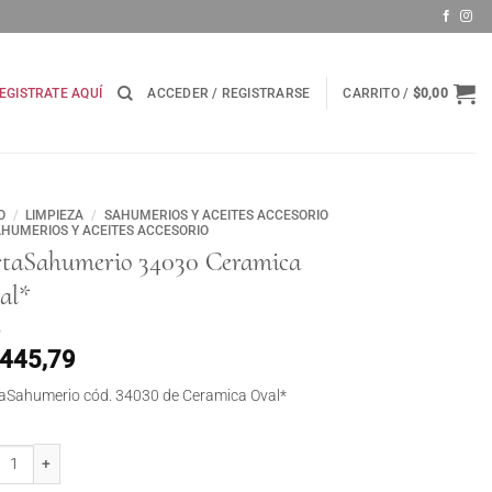
EGISTRATE AQUÍ
ACCEDER / REGISTRARSE
CARRITO /
$
0,00
O
/
LIMPIEZA
/
SAHUMERIOS Y ACEITES ACCESORIO
HUMERIOS Y ACEITES ACCESORIO
rtaSahumerio 34030 Ceramica
al*
.445,79
aSahumerio cód. 34030 de Ceramica Oval*
aSahumerio 34030 Ceramica Oval* cantidad