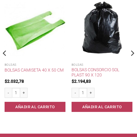
BOLSAS
BOLSAS
BOLSAS CONSORCIO SOL
BOLSAS CAMISETA 40 X 50 CM
PLAST 90 X 120
$
2.032,78
$
2.194,83
Bolsas camiseta 40 x 50 cm cantidad
Bolsas consorcio Sol PLast 90 x 120 ca
eforz* cantidad
AÑADIR AL CARRITO
AÑADIR AL CARRITO