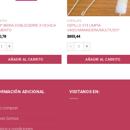
NTOS
CEPILLOS
P IBERIA DOBLECIERRE X10CHICA
CEPILLO 574 LIMPIA
IMENTO
VASO/MAMADERA/MULTIUSO*
0,78
$
855,44
 IBERIA DobleCierre x10Chica p/Alimento cantidad
Cepillo 574 Limpia Vaso/Mamadera/Mult
AÑADIR AL CARRITO
AÑADIR AL CARRITO
ORMACIÓN ADICIONAL
VISITANOS EN:
 comprar
nes Somos
inos y condiciones