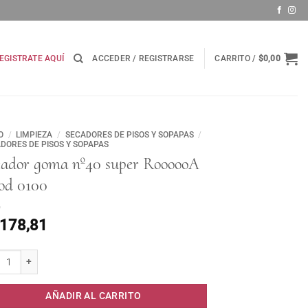
EGISTRATE AQUÍ
ACCEDER / REGISTRARSE
CARRITO /
$
0,00
O
/
LIMPIEZA
/
SECADORES DE PISOS Y SOPAPAS
/
DORES DE PISOS Y SOPAPAS
cador goma nº40 super RoooooA
cod 0100
.178,81
dor goma nº40 super RoooooA c/cod 0100 cantidad
AÑADIR AL CARRITO