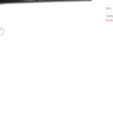
SKU:
Categ
Secad