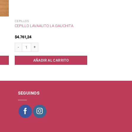
CEPILLOS
CEPILLO LAVAAUTO LA GAUCHITA
$
4.761,24
iuso* cantidad
Cepillo lavaauto La Gauchita cantidad
AÑADIR AL CARRITO
SEGUINOS