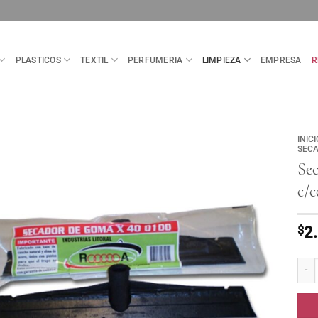
PLASTICOS
TEXTIL
PERFUMERIA
LIMPIEZA
EMPRESA
R
INICI
SECA
Se
c/
$
2
Seca