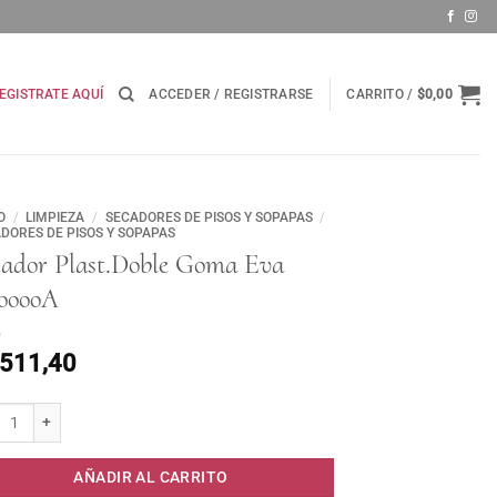
EGISTRATE AQUÍ
ACCEDER / REGISTRARSE
CARRITO /
$
0,00
O
/
LIMPIEZA
/
SECADORES DE PISOS Y SOPAPAS
/
DORES DE PISOS Y SOPAPAS
cador Plast.Doble Goma Eva
ooooA
.511,40
dor Plast.Doble Goma Eva RoooooA cantidad
AÑADIR AL CARRITO