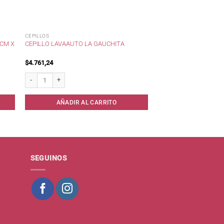
CEPILLOS
 CM X
CEPILLO LAVAAUTO LA GAUCHITA
$
4.761,24
 unid cantidad
Cepillo lavaauto La Gauchita cantidad
AÑADIR AL CARRITO
SEGUINOS