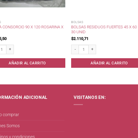
S
BOLSAS
 CONSORCIO 90 X 120 ROSARINA X
BOLSAS RESIDUOS FUERTES 45 X 60
30 UNID
5,50
$
2.110,71
ad
Consorcio 90 x 120 Rosarina x 10 cantidad
Bolsas residuos Fuertes 45 x 60 cm x 30
AÑADIR AL CARRITO
AÑADIR AL CARRITO
ORMACIÓN ADICIONAL
VISITANOS EN:
 comprar
nes Somos
inos y condiciones