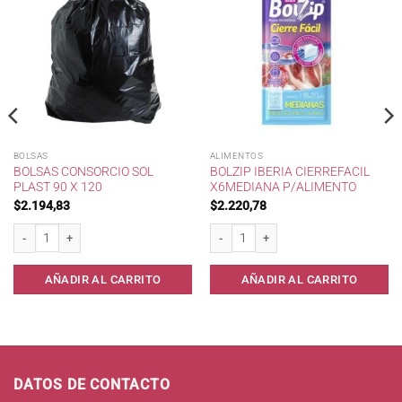
BOLSAS
ALIMENTOS
BOLSAS CONSORCIO SOL
BOLZIP IBERIA CIERREFACIL
PLAST 90 X 120
X6MEDIANA P/ALIMENTO
$
2.194,83
$
2.220,78
p/Alimento cantidad
Bolsas consorcio Sol PLast 90 x 120 cantidad
Bolzip IBERIA CierreFacil x6Mediana p/
AÑADIR AL CARRITO
AÑADIR AL CARRITO
DATOS DE CONTACTO