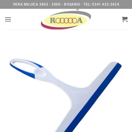
Saltar
VERA MUJICA 3843 - 2000 - ROSARIO - TEL: 0341 432-2424
al
contenido