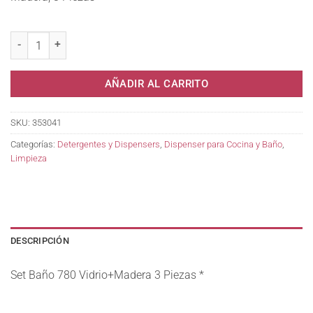
Set Baño 780 Vidrio+Madera 3 Piezas * cantidad
AÑADIR AL CARRITO
SKU:
353041
Categorías:
Detergentes y Dispensers
,
Dispenser para Cocina y Baño
,
Limpieza
DESCRIPCIÓN
Set Baño 780 Vidrio+Madera 3 Piezas *