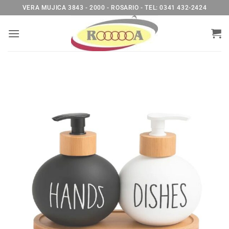
Saltar
VERA MUJICA 3843 - 2000 - ROSARIO - TEL: 0341 432-2424
al
contenido