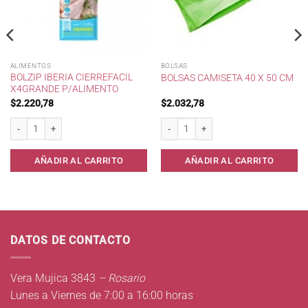
ALIMENTOS
BOLSAS
BOLZIP IBERIA CIERREFACIL
BOLSAS CAMISETA 40 X 50 CM
X4GRANDE P/ALIMENTO
$
2.220,78
$
2.032,78
/Alimento cantidad
Bolzip IBERIA CierreFacil x4Grande p/Alimento cantidad
Bolsas camiseta 40 x 50 cm cantidad
AÑADIR AL CARRITO
AÑADIR AL CARRITO
DATOS DE CONTACTO
Vera Mujica 3843
– Rosario
Lunes a Viernes de 7:00 a 16:00 horas