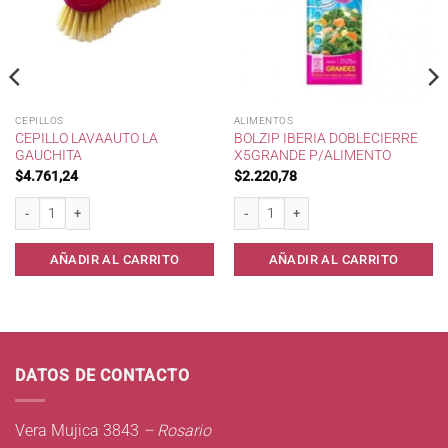
CEPILLOS
ALIMENTOS
CEPILLO LAVAAUTO LA
BOLZIP IBERIA DOBLECIERRE
GAUCHITA
X5GRANDE P/ALIMENTO
$
4.761,24
$
2.220,78
p/Alimento cantidad
Cepillo lavaauto La Gauchita cantidad
Bolzip IBERIA DobleCierre x5Grande p/A
AÑADIR AL CARRITO
AÑADIR AL CARRITO
DATOS DE CONTACTO
Vera Mujica 3843
– Rosario