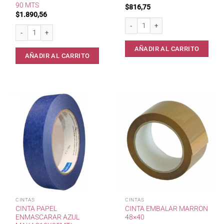
90 MTS
$
816,75
$
1.890,56
Blister x5 Cinta Aisladora 18mm x 5m
Cinta embalar transparente 48 mm x 90 mts cantidad
AÑADIR AL CARRITO
AÑADIR AL CARRITO
CINTAS
CINTAS
CINTA PAPEL
CINTA EMBALAR MARRON
ENMASCARAR AZUL
48×40