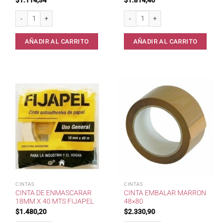
$
1.114,34
$
1.814,40
Cinta Embalar Makao 40 mts Transparente* cantidad
Set x 3 Pinceles p/Pintura 15301 can
AÑADIR AL CARRITO
AÑADIR AL CARRITO
CINTAS
CINTAS
CINTA DE ENMASCARAR
CINTA EMBALAR MARRON
18MM X 40 MTS FIJAPEL
48×80
$
1.480,20
$
2.330,90