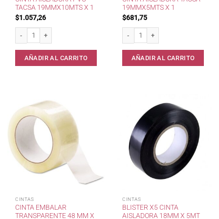
TACSA 19MMX10MTS X 1
19MMX5MTS X 1
$
1.057,26
$
681,75
Cinta Aisladora Pvc TACSA 19mmx10mts x 1 cantidad
Cinta Aisladora Tacsa 19mmx5mts x 
AÑADIR AL CARRITO
AÑADIR AL CARRITO
CINTAS
CINTAS
CINTA EMBALAR
BLISTER X5 CINTA
TRANSPARENTE 48 MM X
AISLADORA 18MM X 5MT