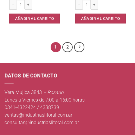
Cinta de Enmascarar 18mm x 40 mts Fijapel cantidad
Cinta Embalar Marron 48x80 cantida
AÑADIR AL CARRITO
AÑADIR AL CARRITO
1
2
DATOS DE CONTACTO
Vera Mujica 3843
– Rosario
Lunes a Viernes de 7:00 a 16:00 horas
0341-4322424 / 4338739
ventas@industriaslitoral.com.ar
consultas@industriaslitoral.com.ar