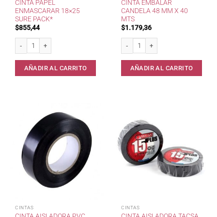
CINTA PAPEL
CINTA EMBALAR
ENMASCARAR 18×25
CANDELA 48 MM X 40
SURE PACK*
MTS
$
855,44
$
1.179,36
Cinta Papel Enmascarar 18x25 Sure Pack* cantidad
Cinta Embalar Candela 48 mm x 40 m
AÑADIR AL CARRITO
AÑADIR AL CARRITO
CINTAS
CINTAS
CINTA AISLADORA PVC
CINTA AISLADORA TACSA