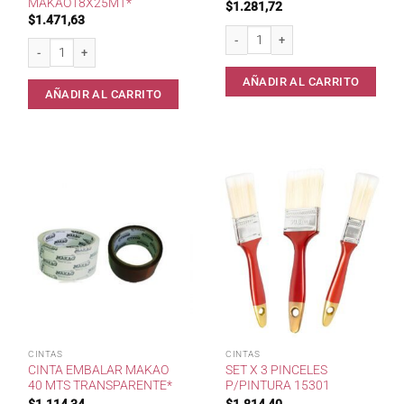
MAKAO18X25MT*
$
1.281,72
$
1.471,63
Cinta Embalar Marron 48x40 cantida
Cinta Papel Enmascarar Azul Makao18x25mt* cantidad
AÑADIR AL CARRITO
AÑADIR AL CARRITO
CINTAS
CINTAS
CINTA EMBALAR MAKAO
SET X 3 PINCELES
40 MTS TRANSPARENTE*
P/PINTURA 15301