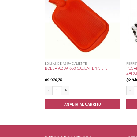
BOLSAS DE AGUA CALIENTE
FERRE
PEGA
MERCLIN X 500 CC *
BOLSA AGUA 650 CALIENTE 1,5 LTS
ZAPAT
$
2.976,75
$
2.94
in x 500 cc * cantidad
Bolsa Agua 650 Caliente 1,5 lts cantidad
Pegame
AL CARRITO
AÑADIR AL CARRITO