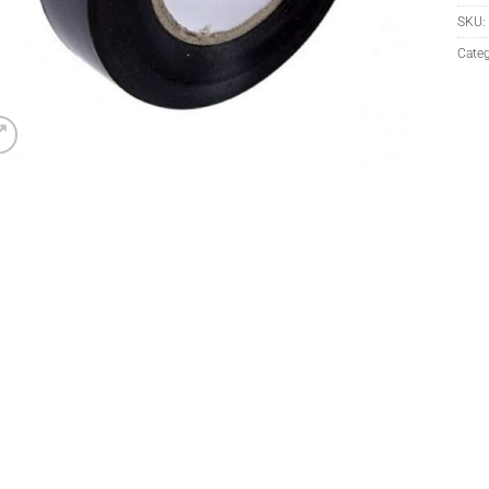
SKU:
Categ