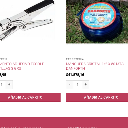
TERIA
FERRETERIA
MENTO ADHESIVO ECCOLE
MANGUERA CRISTAL 1/2 X 50 MTS
ILLAS 3 GRS
DANFORTH .
8,95
$
41.878,16
nto Adhesivo ECCOLE Zapatillas 3 grs cantidad
Manguera Cristal 1/2 x 50 mts Danforth 
AÑADIR AL CARRITO
AÑADIR AL CARRITO