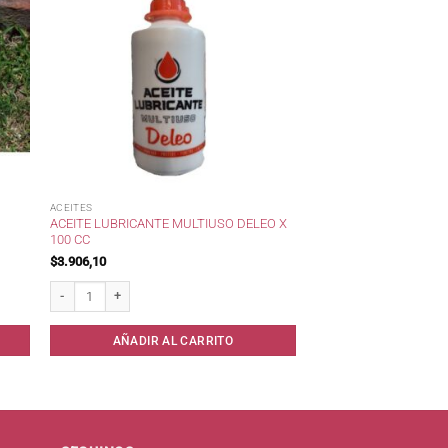
ACEITES
ACEITE LUBRICANTE MULTIUSO DELEO X
100 CC
$
3.906,10
. cantidad
Aceite Lubricante Multiuso Deleo x 100 cc cantidad
AÑADIR AL CARRITO