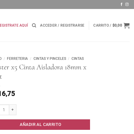
EGISTRATE AQUÍ
ACCEDER / REGISTRARSE
CARRITO /
$
0,00
O
/
FERRETERIA
/
CINTAS Y PINCELES
/
CINTAS
ster x5 Cinta Aisladora 18mm x
t
16,75
er x5 Cinta Aisladora 18mm x 5mt cantidad
AÑADIR AL CARRITO