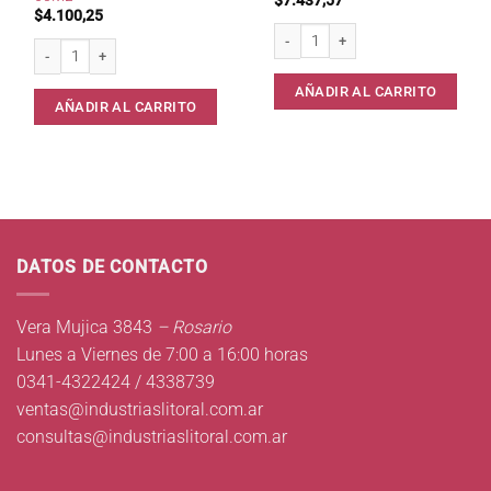
$
7.437,57
$
4.100,25
Quita Ceras Pisos Madera Merclin 1 lt
Quita Manchas Vino/Cafe/Te Merclin 60ml * cantidad
AÑADIR AL CARRITO
AÑADIR AL CARRITO
DATOS DE CONTACTO
Vera Mujica 3843
– Rosario
Lunes a Viernes de 7:00 a 16:00 horas
0341-4322424 / 4338739
ventas@industriaslitoral.com.ar
consultas@industriaslitoral.com.ar