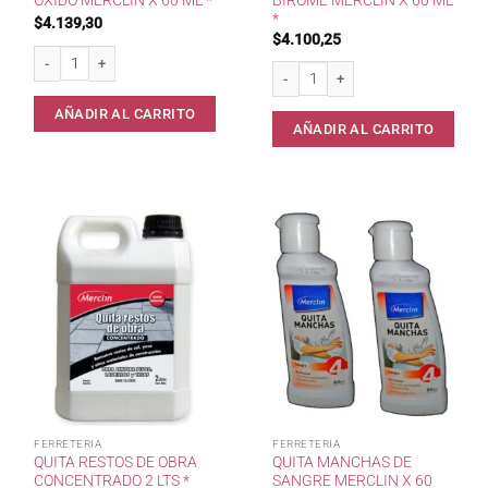
OXIDO MERCLIN X 60 ML *
BIROME MERCLIN X 60 ML
*
$
4.139,30
$
4.100,25
Quitamanchas de oxido Merclin x 60 ml * cantidad
Quita manchas de birome Merclin x 6
AÑADIR AL CARRITO
AÑADIR AL CARRITO
FERRETERIA
FERRETERIA
QUITA RESTOS DE OBRA
QUITA MANCHAS DE
CONCENTRADO 2 LTS *
SANGRE MERCLIN X 60