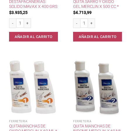
DESTAPACAÑERIAS
QUITA SARRO Y OXIDO
SOLIDO MAVAX X 400 GRS
GEL MERCLIN X 500 CC *
$
3.935,25
$
4.713,99
Destapacañerias Solido Mavax x 400 grs cantidad
Quita Sarro y Oxido Gel Merclin x 500
AÑADIR AL CARRITO
AÑADIR AL CARRITO
FERRETERIA
FERRETERIA
QUITAMANCHAS DE
QUITA MANCHAS DE