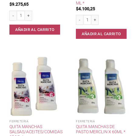
ML *
$
9.275,65
$
4.100,25
Quita Restos de Obra Concentrado 2 lts * cantidad
Quita Manchas de Sangre Merclin x 6
AÑADIR AL CARRITO
AÑADIR AL CARRITO
FERRETERIA
FERRETERIA
QUITA MANCHAS
QUITA MANCHAS DE
SALSAS/ACEITES/COMIDAS
PASTO MERCLIN X 60ML *