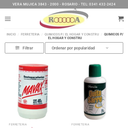
Saltar
VERA MUJICA 3843 - 2000 - ROSARIO - TEL: 0341 432-2424
al
contenido
INICIO
/
FERRETERIA
/
QUIMICOS P/ EL HOGAR Y CONSTRU
/
QUIMICOS P/
EL HOGAR Y CONSTRU
Filtrar
FERRETERIA
FERRETERIA