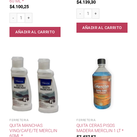
60 ML *
$
4.139,30
$
4.100,25
Quita Manchas de Pasto Merclin x 60
Quita Manchas Salsas/Aceites/Comidas 60 ml * cantidad
AÑADIR AL CARRITO
AÑADIR AL CARRITO
FERRETERIA
FERRETERIA
QUITA MANCHAS
QUITA CERAS PISOS
VINO/CAFE/TE MERCLIN
MADERA MERCLIN 1 LT *
60ML *