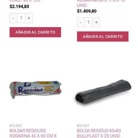
PLAST 90 X 120
ROSARINA 80 X 110 X 10
UNID
$
2.194,83
$
1.409,80
Bolsas consorcio Sol PLast 90 x 120 cantidad
Bolsas consorcio Rosarina 80 x 110 
AÑADIR AL CARRITO
AÑADIR AL CARRITO
BOLSAS
BOLSAS
BOLSAS RESIDUOS
BOLSA RESIDUO 45×60
ROSARINA 45 X 60 CM X
BULLPLAST X 25 UNID