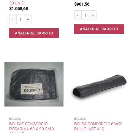
30 UNID
$
901,56
$
1.058,68
Bolsa Residuo 45x60 BullPlast x 25 
Bolsas residuos Rosarina 45 x 60 cm x 30 unid cantidad
AÑADIR AL CARRITO
AÑADIR AL CARRITO
BOLSAS
BOLSAS
BOLSAS CONSORCIO
BOLSA CONSORCIO 60×90
ROSARINA 60 X 90 CM X
BULLPLAST X10