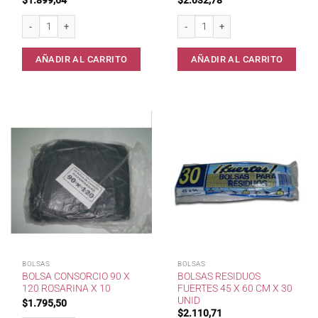
$
1.899,64
$
2.032,78
Bolsas consorcio Sol Plast 80 x 110 cantidad
Bolsas camiseta 40 x 50 cm cantidad
AÑADIR AL CARRITO
AÑADIR AL CARRITO
BOLSAS
BOLSAS
BOLSA CONSORCIO 90 X
BOLSAS RESIDUOS
120 ROSARINA X 10
FUERTES 45 X 60 CM X 30
UNID
$
1.795,50
$
2.110,71