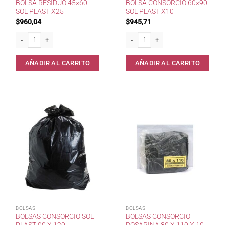
BOLSA RESIDUO 45×60
BOLSA CONSORCIO 60×90
SOL PLAST X25
SOL PLAST X10
$
960,04
$
945,71
Bolsa Residuo 45x60 Sol Plast x25 cantidad
Bolsa Consorcio 60x90 Sol Plast x10
AÑADIR AL CARRITO
AÑADIR AL CARRITO
BOLSAS
BOLSAS
BOLSAS CONSORCIO SOL
BOLSAS CONSORCIO