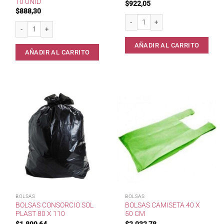
10 UNID
$
922,05
$
888,30
Bolsa Consorcio 60x90 BullPlast x10
Bolsas consorcio Rosarina 60 x 90 cm x 10 unid cantidad
AÑADIR AL CARRITO
AÑADIR AL CARRITO
BOLSAS
BOLSAS
BOLSAS CONSORCIO SOL
BOLSAS CAMISETA 40 X
PLAST 80 X 110
50 CM