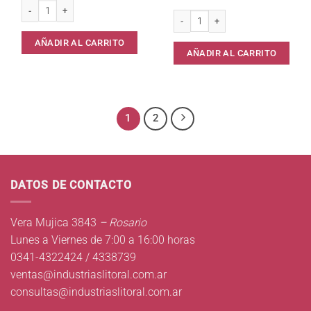
Bolsa Consorcio 90 x 120 Rosarina x 10 cantidad
Bolsas residuos Fuertes 45 x 60 cm x
AÑADIR AL CARRITO
AÑADIR AL CARRITO
1
2
DATOS DE CONTACTO
Vera Mujica 3843
– Rosario
Lunes a Viernes de 7:00 a 16:00 horas
0341-4322424 / 4338739
ventas@industriaslitoral.com.ar
consultas@industriaslitoral.com.ar