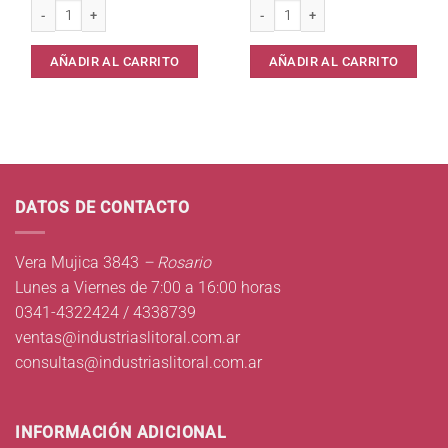
Set x 2 Esponjas Color 507 p/Vajilla c/Asa * cantidad
Fibra Parrillera YET p/Cacerolas/Parr
AÑADIR AL CARRITO
AÑADIR AL CARRITO
DATOS DE CONTACTO
Vera Mujica 3843
– Rosario
Lunes a Viernes de 7:00 a 16:00 horas
0341-4322424 / 4338739
ventas@industriaslitoral.com.ar
consultas@industriaslitoral.com.ar
INFORMACIÓN ADICIONAL