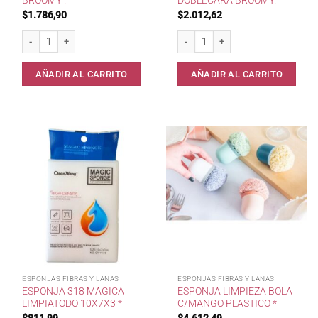
BROOMY .
DOBLECARA BROOMY.
$
1.786,90
$
2.012,62
Esponja Doble Accion Broomy . cantidad
Esponja Trapito DobleCara Broomy. c
AÑADIR AL CARRITO
AÑADIR AL CARRITO
ESPONJAS FIBRAS Y LANAS
ESPONJAS FIBRAS Y LANAS
ESPONJA 318 MAGICA
ESPONJA LIMPIEZA BOLA
LIMPIATODO 10X7X3 *
C/MANGO PLASTICO *
$
811,99
$
4.612,49