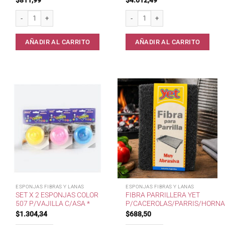
Esponja 318 Magica LimpiaTodo 10x7x3 * cantidad
Esponja Limpieza Bola c/Mango Plast
AÑADIR AL CARRITO
AÑADIR AL CARRITO
ESPONJAS FIBRAS Y LANAS
ESPONJAS FIBRAS Y LANAS
SET X 2 ESPONJAS COLOR
FIBRA PARRILLERA YET
507 P/VAJILLA C/ASA *
P/CACEROLAS/PARRIS/HORNA
$
1.304,34
$
688,50