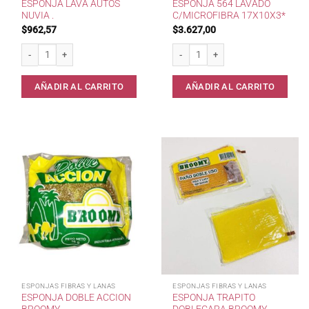
ESPONJA LAVA AUTOS
ESPONJA 564 LAVADO
NUVIA .
C/MICROFIBRA 17X10X3*
$
962,57
$
3.627,00
Esponja Lava Autos Nuvia . cantidad
Esponja 564 Lavado c/Microfibra 17
AÑADIR AL CARRITO
AÑADIR AL CARRITO
ESPONJAS FIBRAS Y LANAS
ESPONJAS FIBRAS Y LANAS
ESPONJA DOBLE ACCION
ESPONJA TRAPITO