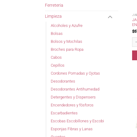
Ferreteria
JA
Limpieza
JA
EN
Alcoholes y Azufre
$
5
Bolsas
Jab
Bolsos y Mochilas
Broches para Ropa
Cabos
Cepillos
Cordones Pomadas y Ojotas
Desodorantes
Desodorantes Antihumedad
Detergentes y Dispensers
Encendedores y fósforos
Escarbadientes
Escobas Escobillones y Escobi
Esponjas Fibras y Lanas
Guantes