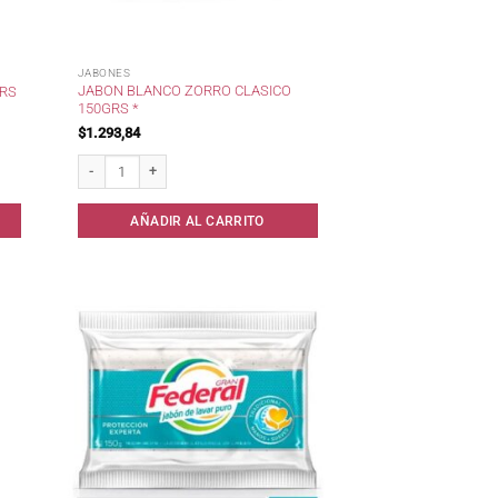
JABONES
JABON BLANCO ZORRO CLASICO
GRS
150GRS *
$
1.293,84
idad
Jabon Blanco Zorro Clasico 150grs * cantidad
AÑADIR AL CARRITO