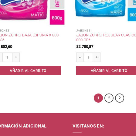
BONES
JABONES
BON ZORRO BAJA ESPUMA X 800
JABON ZORRO REGULAR CLASICO
S*
800 GR*
.802,60
$
2.780,87
bon Zorro Baja Espuma x 800 grs* cantidad
Jabon Zorro Regular Clasico x 800 gr
AÑADIR AL CARRITO
AÑADIR AL CARRITO
1
2
ORMACIÓN ADICIONAL
VISITANOS EN: