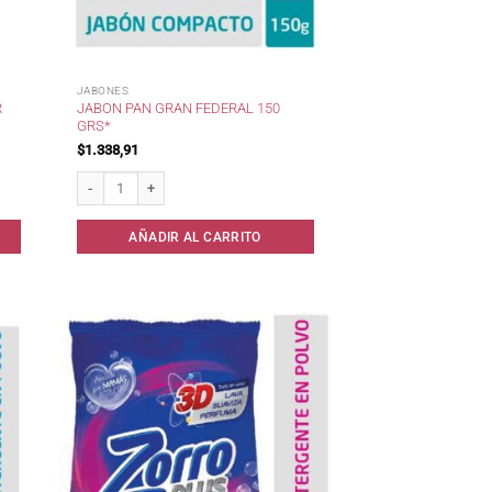
JABONES
R
JABON PAN GRAN FEDERAL 150
GRS*
$
1.338,91
* cantidad
Jabon Pan Gran Federal 150 grs* cantidad
AÑADIR AL CARRITO