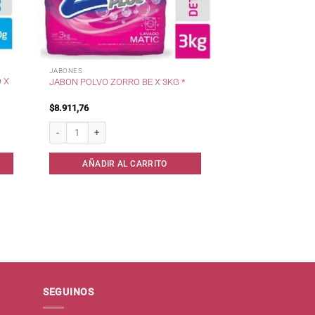
JABONES
 X
JABON POLVO ZORRO BE X 3KG *
$
8.911,76
* cantidad
Jabon Polvo Zorro BE x 3kg * cantidad
AÑADIR AL CARRITO
SEGUINOS