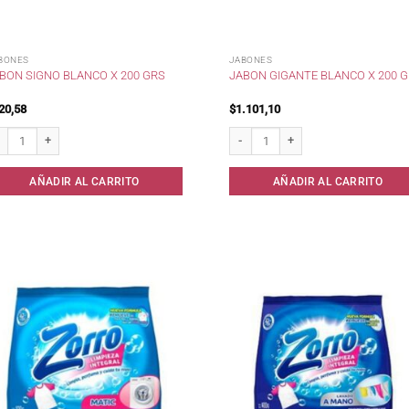
BONES
JABONES
BON SIGNO BLANCO X 200 GRS
JABON GIGANTE BLANCO X 200 
20,58
$
1.101,10
bon Signo blanco x 200 grs cantidad
Jabon Gigante blanco x 200 grs cant
AÑADIR AL CARRITO
AÑADIR AL CARRITO