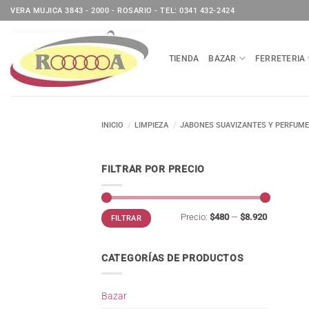
Saltar
VERA MUJICA 3843 - 2000 - ROSARIO - TEL: 0341 432-2424
al
contenido
TIENDA
BAZAR
FERRETERIA
INICIO
/
LIMPIEZA
/
JABONES SUAVIZANTES Y PERFUME
FILTRAR POR PRECIO
Precio
Precio
Precio:
$480
—
$8.920
FILTRAR
mínimo
máximo
CATEGORÍAS DE PRODUCTOS
Bazar