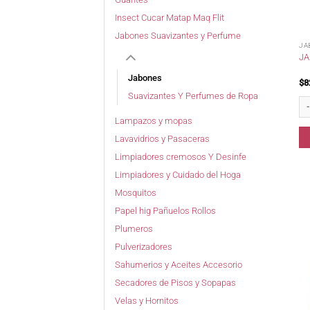
Insect Cucar Matap Maq Flit
Jabones Suavizantes y Perfume
JA
JA
Jabones
$
8
Suavizantes Y Perfumes de Ropa
Ja
Lampazos y mopas
Lavavidrios y Pasaceras
Limpiadores cremosos Y Desinfe
Limpiadores y Cuidado del Hoga
Mosquitos
Papel hig Pañuelos Rollos
Plumeros
Pulverizadores
Sahumerios y Aceites Accesorio
Secadores de Pisos y Sopapas
Velas y Hornitos