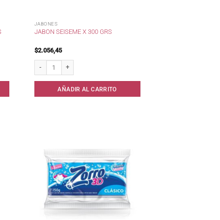
JABONES
S
JABON SEISEME X 300 GRS
$
2.056,45
ad
Jabon Seiseme x 300 grs cantidad
AÑADIR AL CARRITO