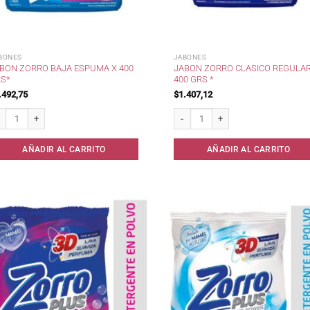
BONES
JABONES
BON ZORRO BAJA ESPUMA X 400
JABON ZORRO CLASICO REGULA
S*
400 GRS *
.492,75
$
1.407,12
bon Zorro Baja Espuma x 400 grs* cantidad
Jabon Zorro Clasico Regular 400 grs 
AÑADIR AL CARRITO
AÑADIR AL CARRITO