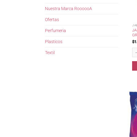
Nuestra Marca RoooooA
Ofertas
JA
JA
Perfumeria
GR
Plasticos
$
1
Ja
Textil