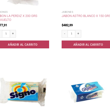
BONES
JABONES
BON LA PERDIZ X 200 GRS
JABON ASTRO BLANCO X 150 GR
VUELTO
77,31
$
482,39
on La Perdiz x 200 grs Envuelto cantidad
Jabon Astro Blanco x 150 grs cantid
AÑADIR AL CARRITO
AÑADIR AL CARRITO