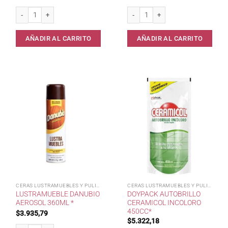
Blem Multi Aerosol Citrus x 360 ml* cantidad
Limpia metales Merclin x 230 cc* can
AÑADIR AL CARRITO
AÑADIR AL CARRITO
CERAS LUSTRAMUEBLES Y PULIDOR
CERAS LUSTRAMUEBLES Y PULIDOR
LUSTRAMUEBLE DANUBIO
DOYPACK AUTOBRILLO
AEROSOL 360ML *
CERAMICOL INCOLORO
450CC*
$
3.935,79
$
5.322,18
Lustramueble DANUBIO Aerosol 360ml * cantidad