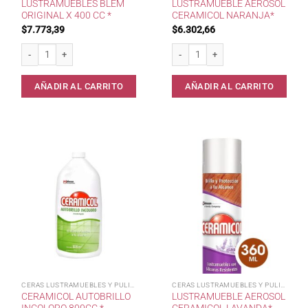
LUSTRAMUEBLES BLEM
LUSTRAMUEBLE AEROSOL
ORIGINAL X 400 CC *
CERAMICOL NARANJA*
$
7.773,39
$
6.302,66
Lustramuebles Blem Original x 400 cc * cantidad
LustraMueble Aerosol CERAMICOL Na
AÑADIR AL CARRITO
AÑADIR AL CARRITO
CERAS LUSTRAMUEBLES Y PULIDOR
CERAS LUSTRAMUEBLES Y PULIDOR
CERAMICOL AUTOBRILLO
LUSTRAMUEBLE AEROSOL