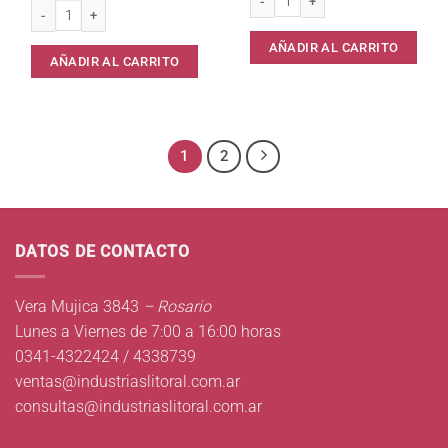
Lustramuebles Blem Multisuperficies perfumado 360* cantidad
AÑADIR AL CARRITO
AÑADIR AL CARRITO
1
2
DATOS DE CONTACTO
Vera Mujica 3843
– Rosario
Lunes a Viernes de 7:00 a 16:00 horas
0341-4322424 / 4338739
ventas@industriaslitoral.com.ar
consultas@industriaslitoral.com.ar