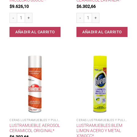
INCOLORO 800CC *
CERAMICOL LAVANDA*
$
9.626,10
$
6.302,66
Ceramicol Autobrillo Incoloro 800cc * cantidad
LustraMueble Aerosol CERAMICOL La
AÑADIR AL CARRITO
AÑADIR AL CARRITO
CERAS LUSTRAMUEBLES Y PULIDOR
CERAS LUSTRAMUEBLES Y PULIDOR
LUSTRAMUEBLE AEROSOL
LUSTRAMUEBLES BLEM
CERAMICOL ORIGINAL*
LIMON ACERO Y METAL
X360CC*
$
6.302,66