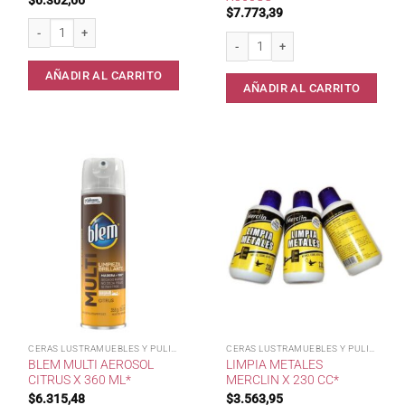
$
7.773,39
LustraMueble Aerosol CERAMICOL Original* cantidad
Lustramuebles Blem Limon Acero y M
AÑADIR AL CARRITO
AÑADIR AL CARRITO
CERAS LUSTRAMUEBLES Y PULIDOR
CERAS LUSTRAMUEBLES Y PULIDOR
BLEM MULTI AEROSOL
LIMPIA METALES
CITRUS X 360 ML*
MERCLIN X 230 CC*
$
6.315,48
$
3.563,95