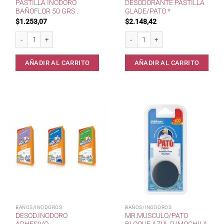
PASTILLA INODORO
DESODORANTE PASTILLA
BAÑOFLOR 50 GRS .
GLADE/PATO *
$
1.253,07
$
2.148,42
Pastilla inodoro Bañoflor 50 grs . cantidad
Desodorante Pastilla Glade/Pato * ca
AÑADIR AL CARRITO
AÑADIR AL CARRITO
BAÑOS/INODOROS
BAÑOS/INODOROS
DESOD.INODORO
MR.MUSCULO/PATO