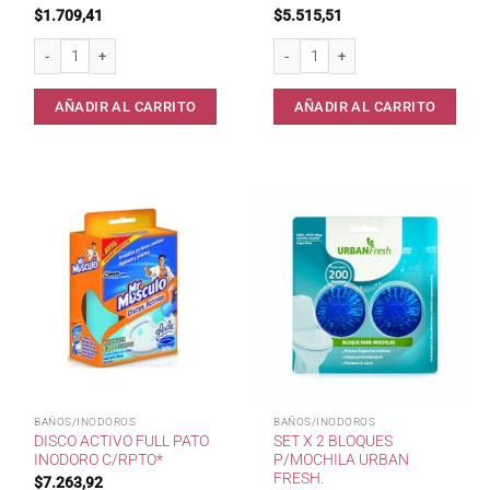
$
1.709,41
$
5.515,51
Bloque p/Mochila URBAN FRESH . cantidad
Disco Activo Rpto. PATO Inodoro* ca
AÑADIR AL CARRITO
AÑADIR AL CARRITO
BAÑOS/INODOROS
BAÑOS/INODOROS
DISCO ACTIVO FULL PATO
SET X 2 BLOQUES
INODORO C/RPTO*
P/MOCHILA URBAN
FRESH.
$
7.263,92