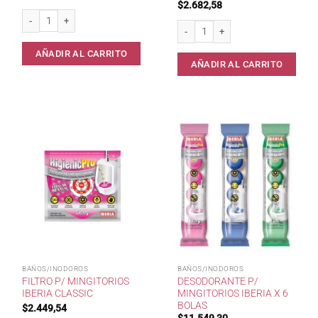
$
2.682,58
Disco Activo Full PATO Inodoro c/Rpto* cantidad
Set x 2 Bloques p/Mochila URBAN F
AÑADIR AL CARRITO
AÑADIR AL CARRITO
BAÑOS/INODOROS
BAÑOS/INODOROS
FILTRO P/ MINGITORIOS
DESODORANTE P/
IBERIA CLASSIC
MINGITORIOS IBERIA X 6
BOLAS
$
2.449,54