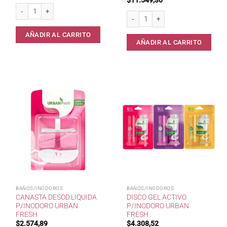
$
11.549,30
Filtro p/ Mingitorios Iberia Classic cantidad
Desodorante p/ Mingitorios Iberia x 
AÑADIR AL CARRITO
AÑADIR AL CARRITO
BAÑOS/INODOROS
BAÑOS/INODOROS
CANASTA DESOD.LIQUIDA
DISCO GEL ACTIVO
P/INODORO URBAN
P/INODORO URBAN
FRESH
FRESH .
$
2.574,89
$
4.308,52