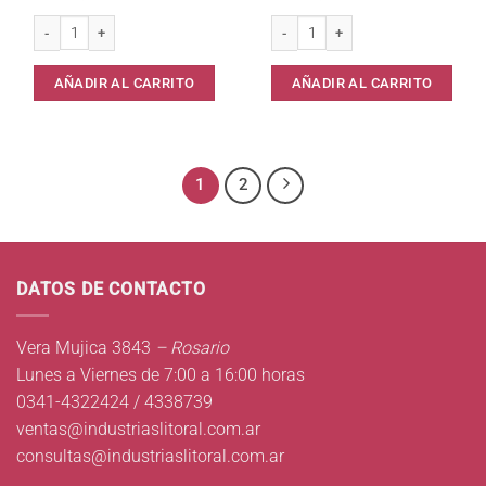
Canasta Desod.Liquida p/Inodoro URBAN FRESH cantidad
Disco Gel Activo p/Inodoro URBAN F
AÑADIR AL CARRITO
AÑADIR AL CARRITO
1
2
DATOS DE CONTACTO
Vera Mujica 3843
– Rosario
Lunes a Viernes de 7:00 a 16:00 horas
0341-4322424 / 4338739
ventas@industriaslitoral.com.ar
consultas@industriaslitoral.com.ar