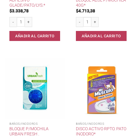
ADHESIVO
BLOQUE AZUL P/MOCHILA
GLADE/PATO/LYS.*
40G*
$
3.338,78
$
4.713,38
Desod.Inodoro Adhesivo GLADE/PATO/LYS.* cantidad
Mr.Musculo/Pato Bloque Azul p/Moch
AÑADIR AL CARRITO
AÑADIR AL CARRITO
BAÑOS/INODOROS
BAÑOS/INODOROS
BLOQUE P/MOCHILA
DISCO ACTIVO RPTO. PATO
URBAN FRESH .
INODORO*