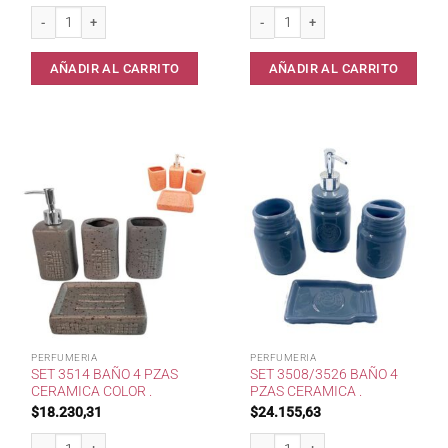
Set Baño 2030 Cortina+Ganchos+Alfombra+Canast. cantidad
Set DA242 Baño x 4 Piezas Ceramica
AÑADIR AL CARRITO
AÑADIR AL CARRITO
PERFUMERIA
PERFUMERIA
SET 3514 BAÑO 4 PZAS
SET 3508/3526 BAÑO 4
CERAMICA COLOR .
PZAS CERAMICA .
$
18.230,31
$
24.155,63
Set 3514 Baño 4 Pzas Ceramica Color . cantidad
Set 3508/3526 Baño 4 Pzas Ceramica