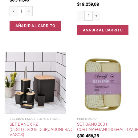
$
18.259,08
Set Baño 054 Canasta Madera 5 Piezas * cantidad
Set Baño 2028 Disp.+Canasto+Alfomb
AÑADIR AL CARRITO
AÑADIR AL CARRITO
ESCOBAS ESCOBILLONES Y ESCOBI
PERFUMERIA
SET BAÑO 6PZ
SET BAÑO 2031
(CESTO,ESCOB,DISP,JABONERA,2
CORTINA+GANCHOS+ALFOMBR
VASOS)
$
30.456,25