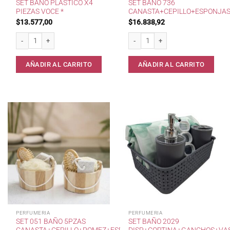
SET BAÑO PLASTICO X4
SET BAÑO 736
PIEZAS VOCE *
CANASTA+CEPILLO+ESPONJA
$
13.577,00
$
16.838,92
Set Baño Plastico x4 Piezas VOCE * cantidad
Set Baño 736 Canasta+Cepillo+Espo
AÑADIR AL CARRITO
AÑADIR AL CARRITO
PERFUMERIA
PERFUMERIA
SET 051 BAÑO 5PZAS
SET BAÑO 2029