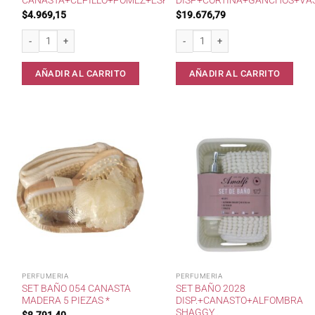
CANASTA+CEPILLO+POMEZ+ESP*
DISP+CORTINA+GANCHOS+VA
$
4.969,15
$
19.676,79
Set 051 Baño 5Pzas Canasta+Cepillo+Pomez+Esp* cantidad
Set Baño 2029 Disp+Cortina+Ganch
AÑADIR AL CARRITO
AÑADIR AL CARRITO
PERFUMERIA
PERFUMERIA
SET BAÑO 054 CANASTA
SET BAÑO 2028
MADERA 5 PIEZAS *
DISP.+CANASTO+ALFOMBRA
SHAGGY .
$
8.791,40