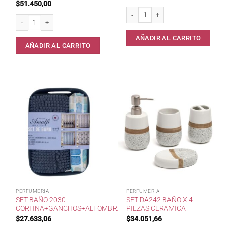
$
51.450,00
Set Baño 2031 Cortina+Ganchos+Alf
Set Baño 6Pz (Cesto,Escob,Disp,Jabonera,2 Vasos) cantidad
AÑADIR AL CARRITO
AÑADIR AL CARRITO
PERFUMERIA
PERFUMERIA
SET BAÑO 2030
SET DA242 BAÑO X 4
CORTINA+GANCHOS+ALFOMBRA+CANAST.
PIEZAS CERAMICA
$
27.633,06
$
34.051,66