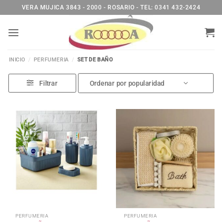
Saltar
VERA MUJICA 3843 - 2000 - ROSARIO - TEL: 0341 432-2424
al
contenido
INICIO
/
PERFUMERIA
/
SET DE BAÑO
Filtrar
PERFUMERIA
PERFUMERIA