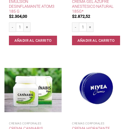
EMULSION
CREMA GEL AZUFRE
DESINFLAMANTE ATOM3
ANESTESICO NATURAL
185 G
185G*
$
2.304,00
$
2.872,52
Emulsion Desinflamante ATOM3 185 g cantidad
Crema Gel Azufre Anestesico Natural
AÑADIR AL CARRITO
AÑADIR AL CARRITO
CREMAS CORPORALES
CREMAS CORPORALES
CREMA CANNABIS
CREMA HIDRATANTE