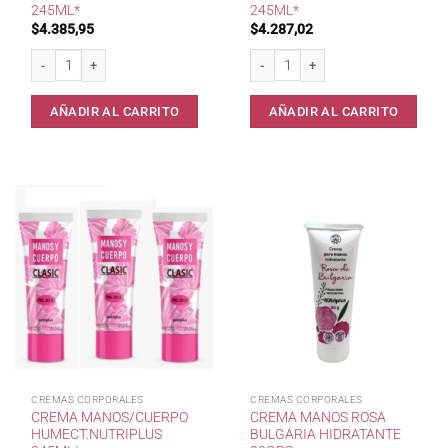
245ML*
245ML*
$
4.385,95
$
4.287,02
Crema de Ordeñe Humectante Nutriplus 245ml* cantidad
Crema Humectante c/AloeVera Nutrip
AÑADIR AL CARRITO
AÑADIR AL CARRITO
CREMAS CORPORALES
CREMAS CORPORALES
CREMA MANOS/CUERPO
CREMA MANOS ROSA
HUMECT.NUTRIPLUS
BULGARIA HIDRATANTE