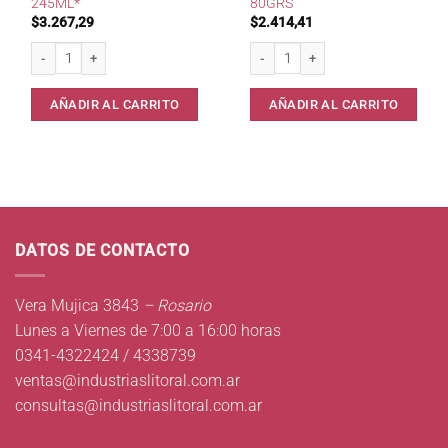
245ML*
80GRS
$
3.267,29
$
2.414,41
Crema Manos/Cuerpo Humect.Nutriplus 245ml* cantidad
Crema Manos Rosa Bulgaria Hidratan
AÑADIR AL CARRITO
AÑADIR AL CARRITO
DATOS DE CONTACTO
Vera Mujica 3843
– Rosario
Lunes a Viernes de 7:00 a 16:00 horas
0341-4322424 / 4338739
ventas@industriaslitoral.com.ar
consultas@industriaslitoral.com.ar