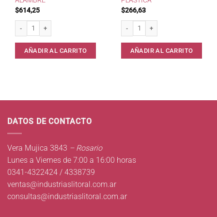
ALAMBRE
PLASTICA
$
614,25
$
266,63
Paleta matamosca m/ alambre cantidad
Matamoscas Manito Plastica cantida
AÑADIR AL CARRITO
AÑADIR AL CARRITO
DATOS DE CONTACTO
Vera Mujica 3843
– Rosario
Lunes a Viernes de 7:00 a 16:00 horas
0341-4322424 / 4338739
ventas@industriaslitoral.com.ar
consultas@industriaslitoral.com.ar