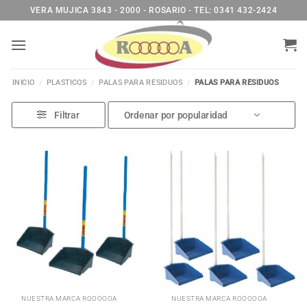
Saltar
VERA MUJICA 3843 - 2000 - ROSARIO - TEL: 0341 432-2424
al
contenido
INICIO
/
PLASTICOS
/
PALAS PARA RESIDUOS
/
PALAS PARA RESIDUOS
Filtrar
NUESTRA MARCA ROOOOOA
NUESTRA MARCA ROOOOOA