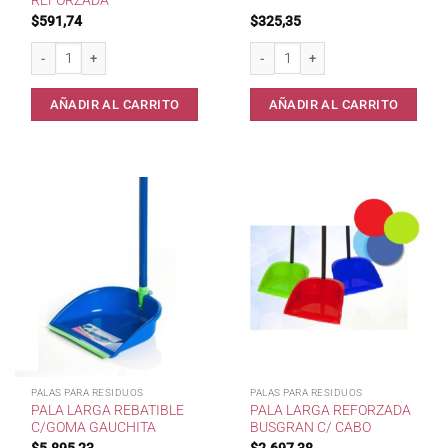
REFORZADA
$
591,74
$
325,35
Pala m / Corto Reforzada cantidad
Pala m / Corto cantidad
AÑADIR AL CARRITO
AÑADIR AL CARRITO
PALAS PARA RESIDUOS
PALAS PARA RESIDUOS
PALA LARGA REBATIBLE
PALA LARGA REFORZADA
C/GOMA GAUCHITA
BUSGRAN C/ CABO
$
5.895,23
$
2.697,38