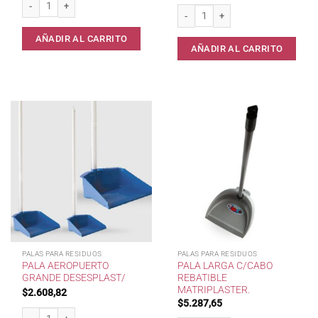
Pala Larga Rebatible c/Punta Goma D
AÑADIR AL CARRITO
AÑADIR AL CARRITO
PALAS PARA RESIDUOS
PALAS PARA RESIDUOS
PALA AEROPUERTO
PALA LARGA C/CABO
GRANDE DESESPLAST/
REBATIBLE
MATRIPLASTER.
$
2.608,82
$
5.287,65
Pala Aeropuerto Grande Desesplast/ cantidad