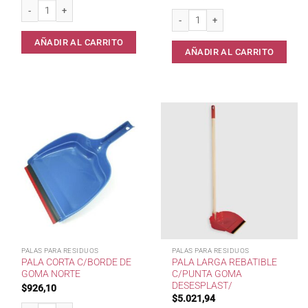
Pala Larga Liviana cantidad
Pala Corta Clip c/Punta de Goma Des
AÑADIR AL CARRITO
AÑADIR AL CARRITO
PALAS PARA RESIDUOS
PALAS PARA RESIDUOS
PALA CORTA C/BORDE DE
PALA LARGA REBATIBLE
GOMA NORTE
C/PUNTA GOMA
DESESPLAST/
$
926,10
$
5.021,94
Pala Corta c/Borde de Goma NORTE cantidad