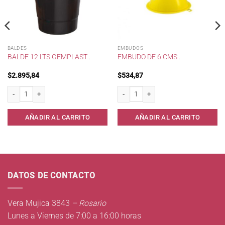
BALDES
EMBUDOS
BALDE 12 LTS GEMPLAST .
EMBUDO DE 6 CMS .
$
2.895,84
$
534,87
ta cantidad
Balde 12 lts Gemplast . cantidad
Embudo de 6 cms . cantidad
AÑADIR AL CARRITO
AÑADIR AL CARRITO
DATOS DE CONTACTO
Vera Mujica 3843
– Rosario
Lunes a Viernes de 7:00 a 16:00 horas