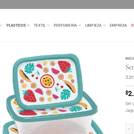
PLASTICOS
TEXTIL
PERFUMERIA
LIMPIEZA
EMPRESA
R
INICI
Set
22
$
2
Set 
Jagu
Set 3