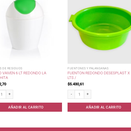
S DE RESIDUOS
FUENTONES Y PALANGANAS
 VAIVEN 6 LT REDONDO LA
FUENTON REDONDO DESESPLAST X 
HITA
LTS /
2,70
$
5.430,61
Vaiven 6 lt Redondo La Gauchita cantidad
Fuenton redondo Desesplast x 17 lts / c
AÑADIR AL CARRITO
AÑADIR AL CARRITO