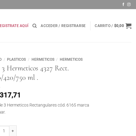
EGISTRATE AQUÍ
ACCEDER / REGISTRARSE
CARRITO /
$
0,00
O
/
PLASTICOS
/
HERMETICOS
/
HERMETICOS
 3 Hermeticos 4327 Rect.
0/420/750 ml .
.317,71
de 3 Hermeticos Rectangulares cód. 6165 marca
ar.
 Hermeticos 4327 Rect. 220/420/750 ml . cantidad