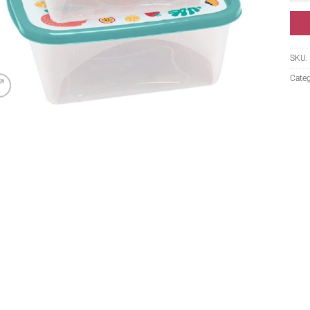
SKU:
Categ