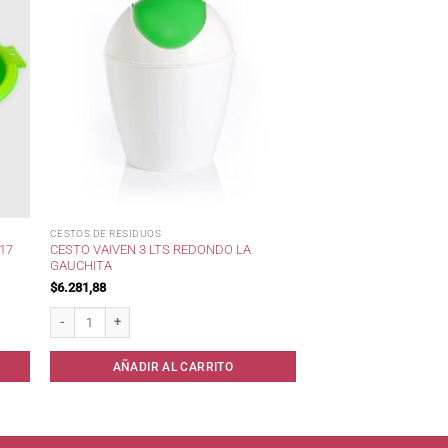
CESTOS DE RESIDUOS
17
CESTO VAIVEN 3 LTS REDONDO LA
GAUCHITA
$
6.281,88
antidad
Cesto Vaiven 3 lts Redondo La Gauchita cantidad
AÑADIR AL CARRITO