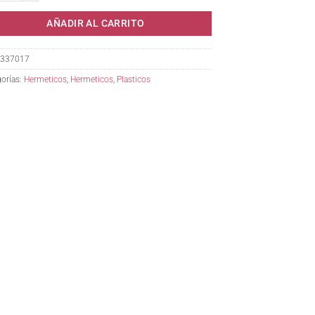
AÑADIR AL CARRITO
337017
orías:
Hermeticos
,
Hermeticos
,
Plasticos