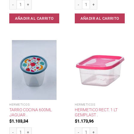
3 Hermeticos 4059 Red.Jaguar Libelulas . cantidad
Vianda Doble 25x17x4 Jaguar . cant
AÑADIR AL CARRITO
AÑADIR AL CARRITO
HERMETICOS
HERMETICOS
TARRO COCINA 600ML
HERMETICO RECT. 1 LT
JAGUAR .
GEMPLAST .
$
1.103,34
$
1.173,96
Tarro Cocina 600ml Jaguar . cantidad
Hermetico Rect. 1 lt Gemplast . canti