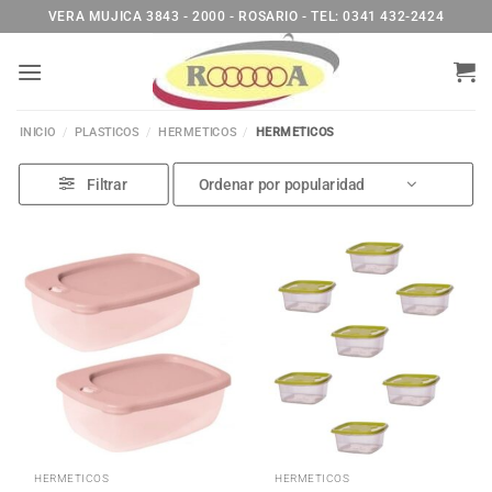
Saltar
VERA MUJICA 3843 - 2000 - ROSARIO - TEL: 0341 432-2424
al
contenido
INICIO
/
PLASTICOS
/
HERMETICOS
/
HERMETICOS
Filtrar
HERMETICOS
HERMETICOS