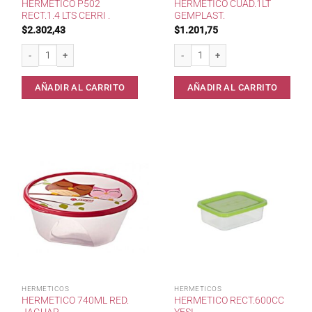
HERMETICO P502
HERMETICO CUAD.1LT
RECT.1.4 LTS CERRI .
GEMPLAST.
$
2.302,43
$
1.201,75
Hermetico P502 Rect.1.4 lts Cerri . cantidad
Hermetico cuad.1lt Gemplast. cantid
AÑADIR AL CARRITO
AÑADIR AL CARRITO
HERMETICOS
HERMETICOS
HERMETICO 740ML RED.
HERMETICO RECT.600CC