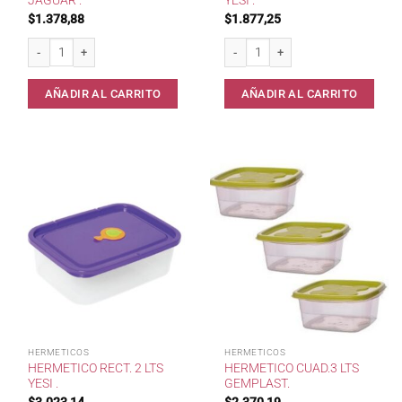
JAGUAR .
YESI .
$
1.378,88
$
1.877,25
Hermetico 740ml Red. Jaguar . cantidad
Hermetico Rect.600cc Yesi . cantidad
AÑADIR AL CARRITO
AÑADIR AL CARRITO
HERMETICOS
HERMETICOS
HERMETICO RECT. 2 LTS
HERMETICO CUAD.3 LTS
YESI .
GEMPLAST.
$
3.023,14
$
2.370,19