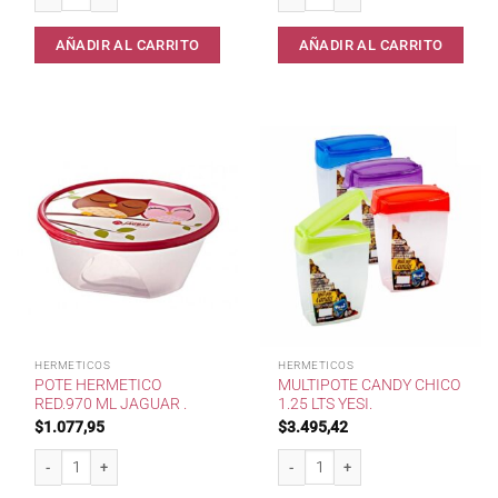
AÑADIR AL CARRITO
AÑADIR AL CARRITO
HERMETICOS
HERMETICOS
POTE HERMETICO
MULTIPOTE CANDY CHICO
RED.970 ML JAGUAR .
1.25 LTS YESI.
$
1.077,95
$
3.495,42
Pote Hermetico Red.970 ml Jaguar . cantidad
MultiPote Candy Chico 1.25 lts Yesi.