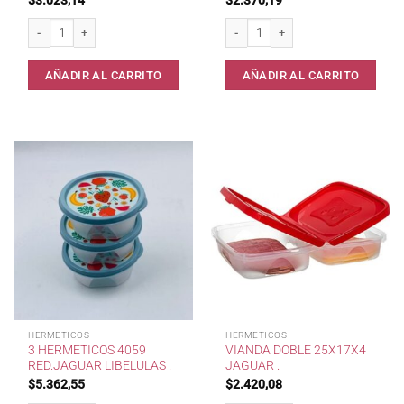
Hermetico Rect. 2 Lts Yesi . cantidad
Hermetico Cuad.3 lts Gemplast. cant
AÑADIR AL CARRITO
AÑADIR AL CARRITO
HERMETICOS
HERMETICOS
3 HERMETICOS 4059
VIANDA DOBLE 25X17X4
RED.JAGUAR LIBELULAS .
JAGUAR .
$
5.362,55
$
2.420,08