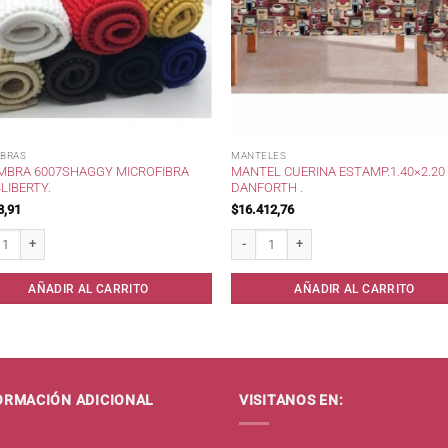
BRAS
MANTELES
MBRA 6007SHAGGY MICROFIBRA
MANTEL CUERINA ESTAMP.1.40×2.20
LIBERTY.
DANFORTH .
8,91
$
16.412,76
ra 6007Shaggy Microfibra 45x33Liberty. cantidad
Mantel Cuerina Estamp.1.40x2.20 Danfor
AÑADIR AL CARRITO
AÑADIR AL CARRITO
ORMACIÓN ADICIONAL
VISITANOS EN: