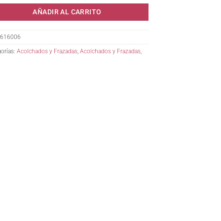
AÑADIR AL CARRITO
616006
orías:
Acolchados y Frazadas
,
Acolchados y Frazadas
,