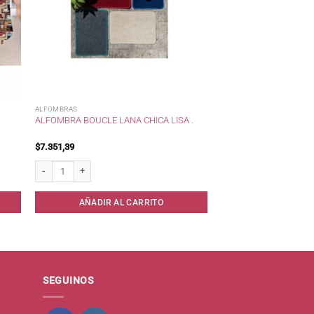
ALFOMBRAS
ALFOMBRA BOUCLE LANA CHICA LISA .
$
7.351,39
th . cantidad
Alfombra boucle lana chica lisa . cantidad
AÑADIR AL CARRITO
SEGUINOS