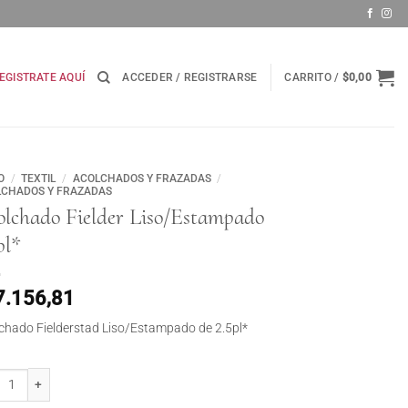
EGISTRATE AQUÍ
ACCEDER / REGISTRARSE
CARRITO /
$
0,00
O
/
TEXTIL
/
ACOLCHADOS Y FRAZADAS
/
CHADOS Y FRAZADAS
olchado Fielder Liso/Estampado
pl*
7.156,81
chado Fielderstad Liso/Estampado de 2.5pl*
hado Fielder Liso/Estampado 2.5pl* cantidad