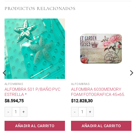
PRODUCTOS RELACIONADOS
ALFOMBRAS
ALFOMBRAS
ALFOMBRA 501 P/BAÑO PVC
ALFOMBRA 6030MEMORY
ESTRELLA *
FOAM FOTOGRAFICA 45×65.
$
8.594,75
$
12.828,30
Alfombra 501 p/Baño pvc ESTRELLA * cantidad
Alfombra 6030Memory Foam Fotografica
8x40 x 3 * cantidad
AÑADIR AL CARRITO
AÑADIR AL CARRITO