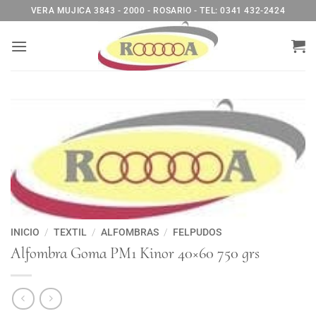
Saltar
VERA MUJICA 3843 - 2000 - ROSARIO - TEL: 0341 432-2424
al
contenido
INICIO
/
TEXTIL
/
ALFOMBRAS
/
FELPUDOS
Alfombra Goma PM1 Kinor 40×60 750 grs