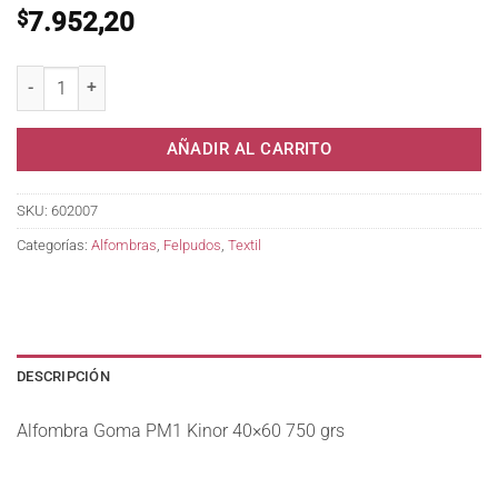
$
7.952,20
Alfombra Goma PM1 Kinor 40x60 750 grs cantidad
AÑADIR AL CARRITO
SKU:
602007
Categorías:
Alfombras
,
Felpudos
,
Textil
DESCRIPCIÓN
Alfombra Goma PM1 Kinor 40×60 750 grs