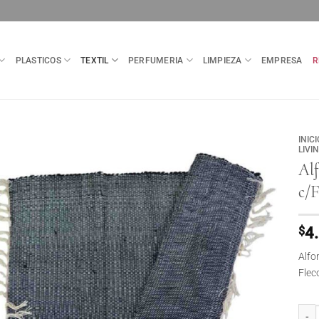
PLASTICOS
TEXTIL
PERFUMERIA
LIMPIEZA
EMPRESA
R
INICI
LIVI
Al
c/F
$
4
Alfo
Flec
Alfo