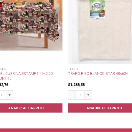
LES
TEXTIL
L CUERINA ESTAMP.1.40×2.20
TRAPO PISO BLANCO STAR 48×62*
ORTH .
12,76
$
1.238,58
 Cuerina Estamp.1.40x2.20 Danforth . cantidad
Trapo Piso Blanco STAR 48x62* cantida
AÑADIR AL CARRITO
AÑADIR AL CARRITO