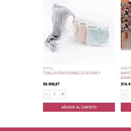
TEXTIL
MANTE
MORY FOAM
MANTE
TOALLA 976 P/CABELLO 20 CMS *
.
DANF
$
3.308,87
$
16.4
Foam Fotografica 45x65. cantidad
Toalla 976 p/Cabello 20 cms * cantidad
Mantel
AL CARRITO
AÑADIR AL CARRITO