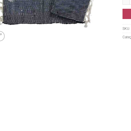
SKU:
Categ