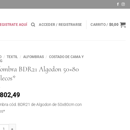
EGISTRATE AQUÍ
ACCEDER / REGISTRARSE
CARRITO /
$
0,00
O
/
TEXTIL
/
ALFOMBRAS
/
COSTADO DE CAMA Y
NG
fombra BDR21 Algodon 50×80
lecos*
.802,49
mbra cód. BDR21 de Algodon de 50x80cm con
os*
mbra BDR21 Algodon 50x80 c/Flecos* cantidad