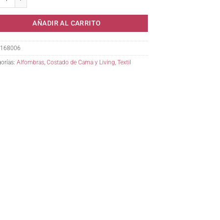
AÑADIR AL CARRITO
168006
orías:
Alfombras
,
Costado de Cama y Living
,
Textil