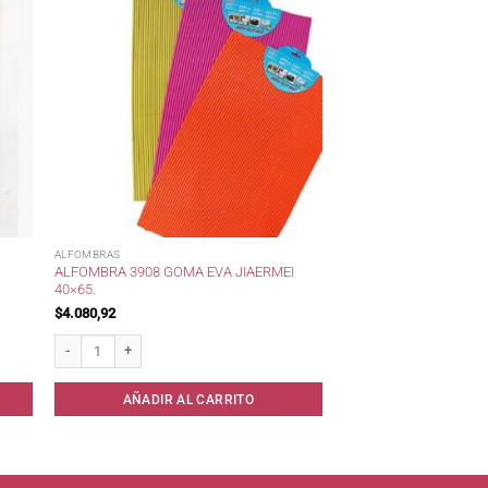
ALFOMBRAS
ALFOMBRA 3908 GOMA EVA JIAERMEI
40×65.
$
4.080,92
d
Alfombra 3908 Goma Eva Jiaermei 40x65. cantidad
AÑADIR AL CARRITO