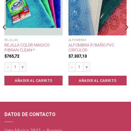
REJILLAS
ALFOMBRAS
REJILLA COLOR MAGICO
ALFOMBRA P/BAÑO PVC
FIBRAN CLEAN *
CIRCULOS .
$
765,72
$
7.337,13
dad
Rejilla color Magico Fibran Clean * cantidad
Alfombra p/Baño PVC CIRCULOS . canti
AÑADIR AL CARRITO
AÑADIR AL CARRITO
DATOS DE CONTACTO
Vera Mujica 3843
– Rosario