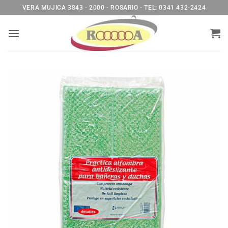
Saltar
VERA MUJICA 3843 - 2000 - ROSARIO - TEL: 0341 432-2424
al
contenido