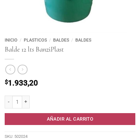
INICIO
/
PLASTICOS
/
BALDES
/
BALDES
Balde 12 lts BanziPlast
$
1.933,20
Balde 12 lts BanziPlast cantidad
AÑADIR AL CARRITO
SKU:
502024