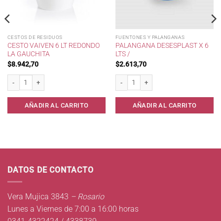
CESTOS DE RESIDUOS
FUENTONES Y PALANGANAS
CESTO VAIVEN 6 LT REDONDO
PALANGANA DESESPLAST X 6
LA GAUCHITA
LTS /
$
8.942,70
$
2.613,70
Cesto Vaiven 6 lt Redondo La Gauchita cantidad
Palangana Desesplast x 6 lts / cantidad
AÑADIR AL CARRITO
AÑADIR AL CARRITO
DATOS DE CONTACTO
Vera Mujica 3843
– Rosario
Lunes a Viernes de 7:00 a 16:00 horas