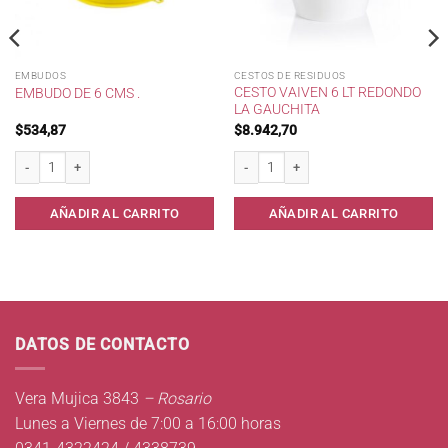
EMBUDOS
CESTOS DE RESIDUOS
CESTO VAIVEN 6 LT REDONDO
EMBUDO DE 6 CMS .
LA GAUCHITA
$
534,87
$
8.942,70
guar . cantidad
Embudo de 6 cms . cantidad
Cesto Vaiven 6 lt Redondo La Gauchita 
AÑADIR AL CARRITO
AÑADIR AL CARRITO
DATOS DE CONTACTO
Vera Mujica 3843
– Rosario
Lunes a Viernes de 7:00 a 16:00 horas