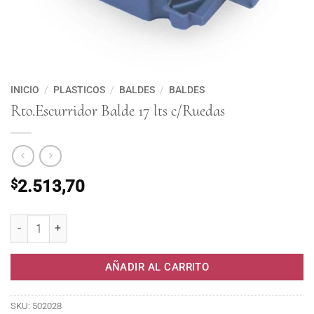
INICIO
/
PLASTICOS
/
BALDES
/
BALDES
Rto.Escurridor Balde 17 lts c/Ruedas
$
2.513,70
Rto.Escurridor Balde 17 lts c/Ruedas cantidad
AÑADIR AL CARRITO
SKU:
502028