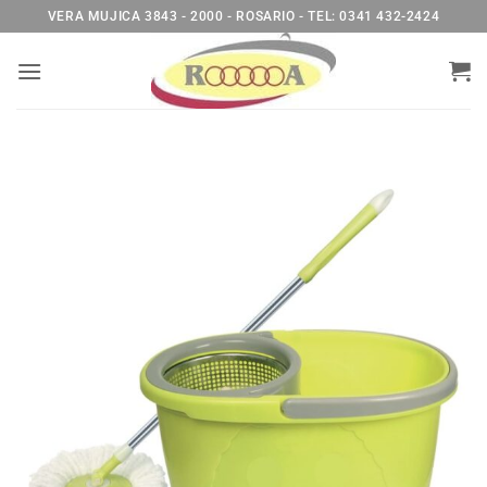
Saltar
VERA MUJICA 3843 - 2000 - ROSARIO - TEL: 0341 432-2424
al
contenido