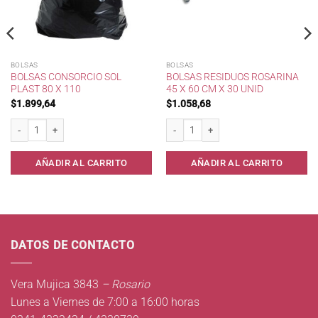
BOLSAS
BOLSAS
BOLSAS CONSORCIO SOL
BOLSAS RESIDUOS ROSARINA
PLAST 80 X 110
45 X 60 CM X 30 UNID
$
1.899,64
$
1.058,68
 cantidad
Bolsas consorcio Sol Plast 80 x 110 cantidad
Bolsas residuos Rosarina 45 x 60 cm x 
AÑADIR AL CARRITO
AÑADIR AL CARRITO
DATOS DE CONTACTO
Vera Mujica 3843
– Rosario
Lunes a Viernes de 7:00 a 16:00 horas