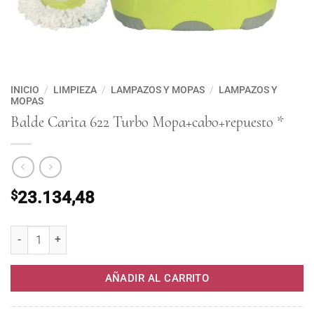
INICIO
/
LIMPIEZA
/
LAMPAZOS Y MOPAS
/
LAMPAZOS Y
MOPAS
Balde Carita 622 Turbo Mopa+cabo+repuesto *
$
23.134,48
Balde Carita 622 Turbo Mopa+cabo+repuesto * cantidad
AÑADIR AL CARRITO