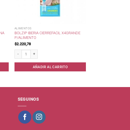
ALIMENTOS
ANA
BOLZIP IBERIA CIERREFACIL X4GRANDE
P/ALIMENTO
$
2.220,78
limento cantidad
Bolzip IBERIA CierreFacil x4Grande p/Alimento cantidad
AÑADIR AL CARRITO
SEGUINOS