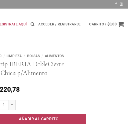
EGISTRATE AQUÍ
ACCEDER / REGISTRARSE
CARRITO /
$
0,00
O
/
LIMPIEZA
/
BOLSAS
/
ALIMENTOS
lzip IBERIA DobleCierre
0Chica p/Alimento
.220,78
p IBERIA DobleCierre x10Chica p/Alimento cantidad
AÑADIR AL CARRITO