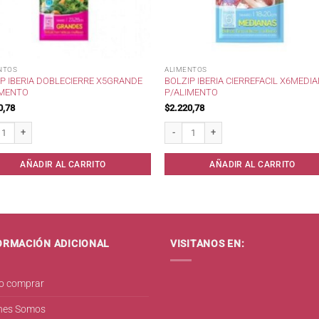
NTOS
ALIMENTOS
P IBERIA DOBLECIERRE X5GRANDE
BOLZIP IBERIA CIERREFACIL X6MEDI
IMENTO
P/ALIMENTO
0,78
$
2.220,78
 IBERIA DobleCierre x5Grande p/Alimento cantidad
Bolzip IBERIA CierreFacil x6Mediana p/A
AÑADIR AL CARRITO
AÑADIR AL CARRITO
ORMACIÓN ADICIONAL
VISITANOS EN:
 comprar
nes Somos