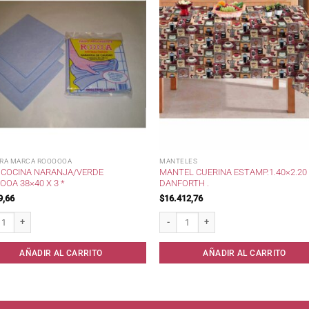
RA MARCA ROOOOOA
MANTELES
 COCINA NARANJA/VERDE
MANTEL CUERINA ESTAMP.1.40×2.20
OA 38×40 X 3 *
DANFORTH .
9,66
$
16.412,76
ocina Naranja/Verde RoooooA 38x40 x 3 * cantidad
Mantel Cuerina Estamp.1.40x2.20 Danfor
AÑADIR AL CARRITO
AÑADIR AL CARRITO