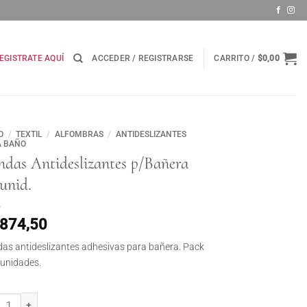
EGISTRATE AQUÍ
ACCEDER / REGISTRARSE
CARRITO /
$
0,00
O
/
TEXTIL
/
ALFOMBRAS
/
ANTIDESLIZANTES
A BAÑO
ndas Antideslizantes p/Bañera
unid.
.874,50
as antideslizantes adhesivas para bañera. Pack
 unidades.
s Antideslizantes p/Bañera x6 unid. cantidad