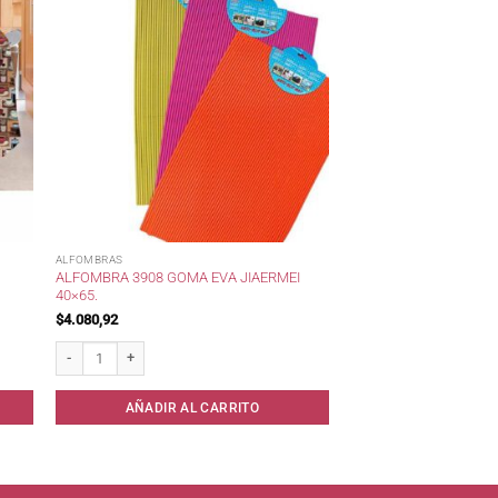
ALFOMBRAS
ALFOMBRA 3908 GOMA EVA JIAERMEI
40×65.
$
4.080,92
th . cantidad
Alfombra 3908 Goma Eva Jiaermei 40x65. cantidad
AÑADIR AL CARRITO