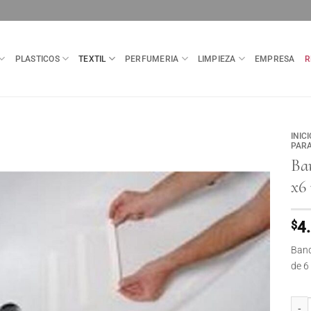
PLASTICOS
TEXTIL
PERFUMERIA
LIMPIEZA
EMPRESA
R
INICI
PAR
Ba
x6 
$
4
Band
de 6
Banda