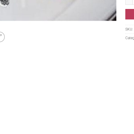
SKU:
Categ