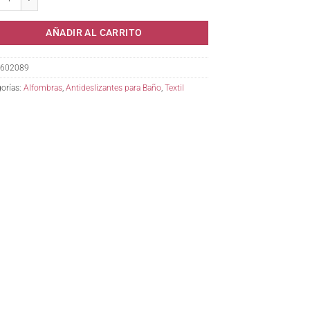
AÑADIR AL CARRITO
602089
orías:
Alfombras
,
Antideslizantes para Baño
,
Textil