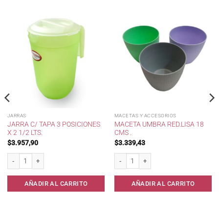
JARRAS
MACETAS Y ACCESORIOS
JARRA C/ TAPA 3 POSICIONES
MACETA UMBRA RED.LISA 18
X 2 1/2 LTS.
CMS .
$
3.957,90
$
3.339,43
ster. cantidad
Jarra c/ tapa 3 posiciones x 2 1/2 lts. cantidad
Maceta Umbra Red.Lisa 18 cms . cantid
AÑADIR AL CARRITO
AÑADIR AL CARRITO