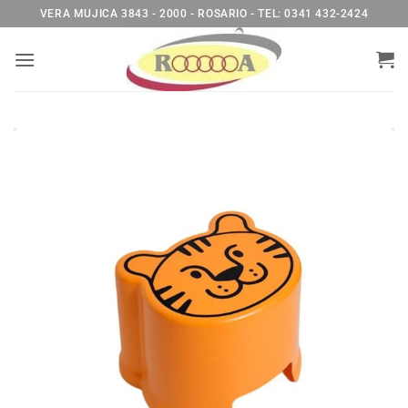
Saltar
VERA MUJICA 3843 - 2000 - ROSARIO - TEL: 0341 432-2424
al
contenido