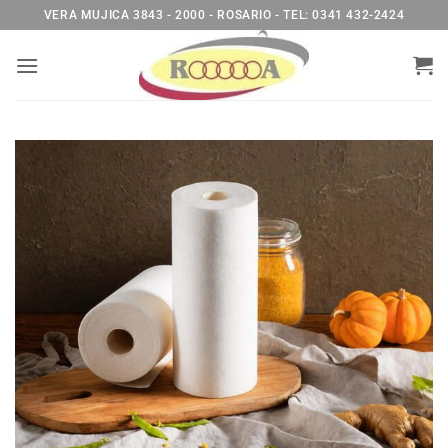
Saltar
VERA MUJICA 3843 - 2000 - ROSARIO - TEL: 0341 432-2424
al
contenido