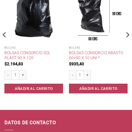
BOLSAS
BOLSAS
BOLSAS CONSORCIO SOL
BOLSAS CONSORCIO ABASTO
PLAST 90 X 120
60×90 X 10 UNI *
$
2.194,83
$
935,40
p/Alimento cantidad
Bolsas consorcio Sol PLast 90 x 120 cantidad
Bolsas Consorcio Abasto 60x90 x 10 uni
AÑADIR AL CARRITO
AÑADIR AL CARRITO
DATOS DE CONTACTO