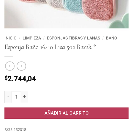
INICIO
/
LIMPIEZA
/
ESPONJAS FIBRAS Y LANAS
/
BAÑO
Esponja Baño 16×10 Lisa 502 Barak *
$
2.744,04
Esponja Baño 16x10 Lisa 502 Barak * cantidad
AÑADIR AL CARRITO
SKU:
132018