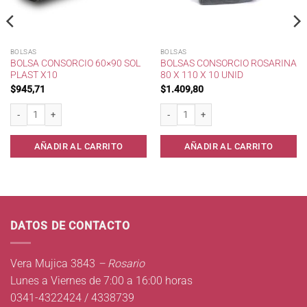
BOLSAS
BOLSAS
BOLSA CONSORCIO 60×90 SOL
BOLSAS CONSORCIO ROSARINA
PLAST X10
80 X 110 X 10 UNID
$
945,71
$
1.409,80
p/Alimento cantidad
Bolsa Consorcio 60x90 Sol Plast x10 cantidad
Bolsas consorcio Rosarina 80 x 110 x 1
AÑADIR AL CARRITO
AÑADIR AL CARRITO
DATOS DE CONTACTO
Vera Mujica 3843
– Rosario
Lunes a Viernes de 7:00 a 16:00 horas
0341-4322424 / 4338739