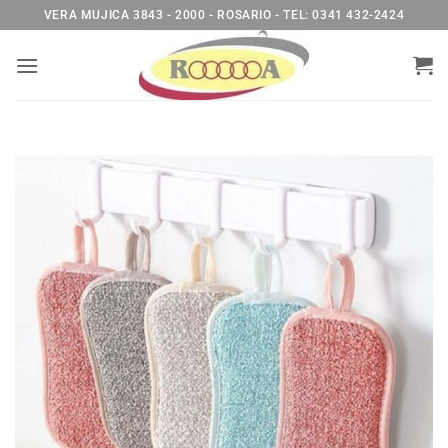
Saltar
VERA MUJICA 3843 - 2000 - ROSARIO - TEL: 0341 432-2424
al
contenido