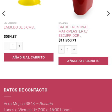
EMBUDOS
BALDES
BALDE 14LTS OVAL
EMBUDO DE 6 CMS .
MATRIPLASTER C/
ESCURRIDOR .
$
534,87
$
11.360,71
Embudo de 6 cms . cantidad
Balde 14lts oval Matriplaster c/ escurrid
AÑADIR AL CARRITO
AÑADIR AL CARRITO
DATOS DE CONTACTO
Vera Mujica 3843
– Rosario
Lunes a Viernes de 7:00 a 16:00 horas